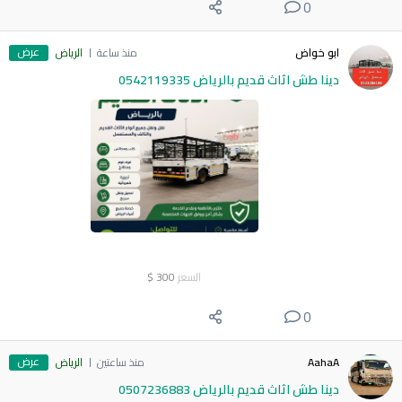
0
عرض
ابو خواض
منذ ساعة
الرياض
دينا طش اثاث قديم بالرياض 0542119335
السعر
300
$
0
عرض
AahaA
منذ ساعتين
الرياض
دينا طش اثاث قديم بالرياض 0507236883