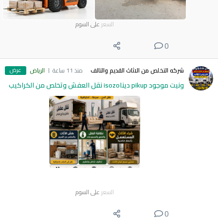
السعر
على السوم
0
عرض
شركه التخلص من الاثاث القديم والتالف
منذ 11 ساعة
الرياض
ونيت موجود pikup ديناisozo نقل العفش وتخلص من الكراكيب
السعر
على السوم
0