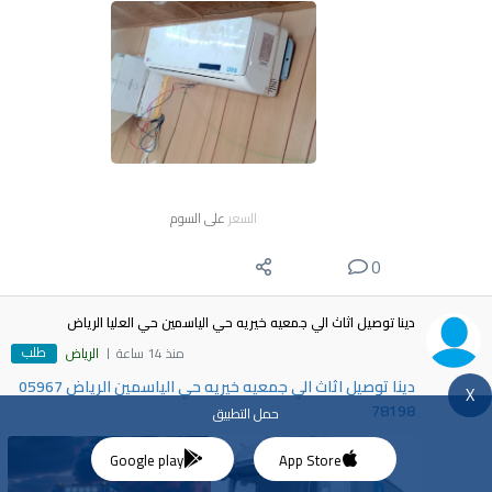
السعر
على السوم
0
دينا توصيل اثاث الي جمعيه خيريه حي الياسمين حي العليا الرياض
طلب
منذ 14 ساعة
الرياض
دينا توصيل اثاث الي جمعيه خيريه حي الياسمين الرياض 05967
X
78198
حمل التطبيق
Google play
App Store