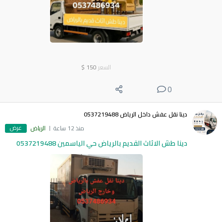
السعر
150
$
0
دينا نقل عفش داخل الرياض 0537219488
عرض
منذ 12 ساعة
الرياض
دينا طش الاثاث القديم بالرياض حي الياسمين 0537219488