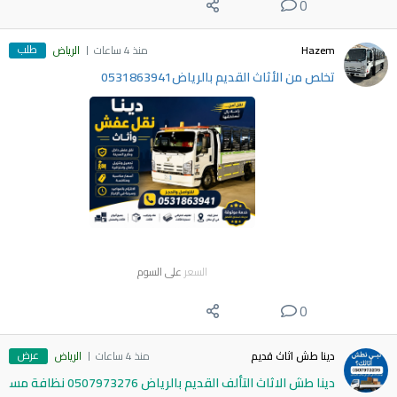
0
طلب
Hazem
منذ 4 ساعات
الرياض
تخلص من الأثاث القديم بالرياض0531863941
السعر
على السوم
0
عرض
دينا طش اثاث قديم
منذ 4 ساعات
الرياض
دينا طش الاثاث التألف القديم بالرياض 0507973276 نظافة مس