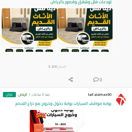
تودعات فلل وشقق وقصور بالرياض
السعر
200
$
0
عرض
taif.alalmas90
منذ 6 ساعات
الرياض
بوابه مواقف السيارات بوابة دخول وخروج مع ذراع التحكم