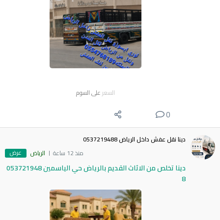
السعر
على السوم
0
دينا نقل عفش داخل الرياض 0537219488
عرض
منذ 12 ساعة
الرياض
دينا تخلص من الاثاث القديم بالرياض حي الياسمين 053721948
8