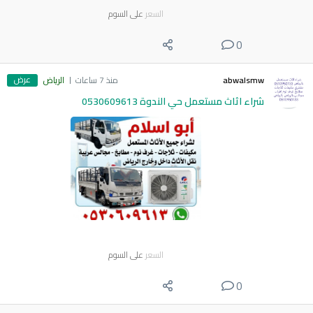
السعر
على السوم
0
عرض
abwalsmw
منذ 7 ساعات
الرياض
شراء اثاث مستعمل حي الندوة 0530609613
السعر
على السوم
0