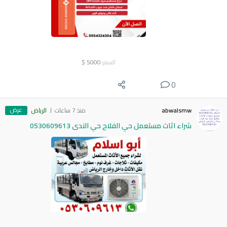
السعر
5000
$
0
عرض
abwalsmw
منذ 7 ساعات
الرياض
شراء اثاث مستعمل حي الفلاح حي الندى 0530609613