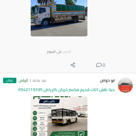
السعر
على السوم
0
عرض
ابو خواض
منذ ساعة
الرياض
دينا طش اثاث قديم مكسر خربان بالرياض 0542119335