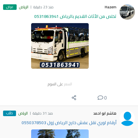
عرض
Hazem
منذ 23 دقيقة
الرياض
تخلص من الأثاث القديم بالرياض 0531863941
السعر
على السوم
0
طلب
هاشم ابو احمد
منذ 31 دقيقة
الرياض
أرقام لوري نقل عفش خارج الرياض زول 0550378503