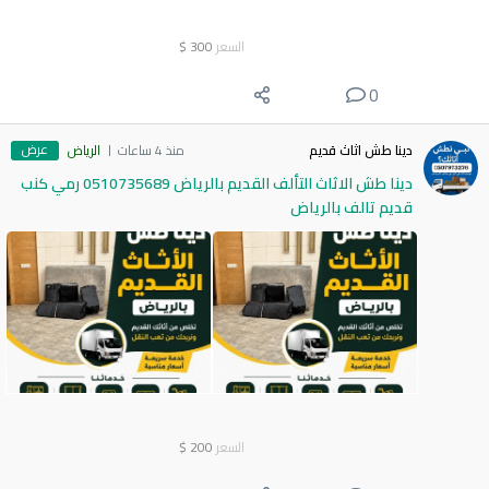
السعر
300
$
0
عرض
دينا طش اثاث قديم
منذ 4 ساعات
الرياض
دينا طش الاثاث التألف القديم بالرياض 0510735689 رمي كنب
قديم تالف بالرياض
السعر
200
$