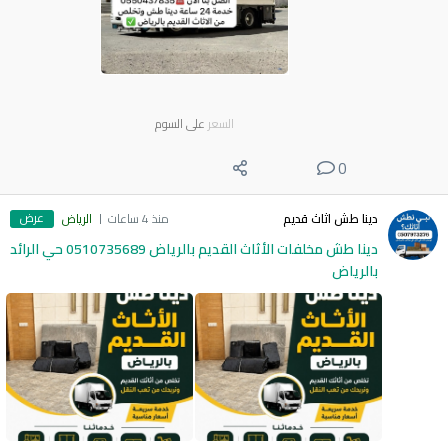
السعر
على السوم
0
عرض
دينا طش اثاث قديم
منذ 4 ساعات
الرياض
دينا طش مخلفات الأثاث القديم بالرياض 0510735689 حي الرائد
بالرياض