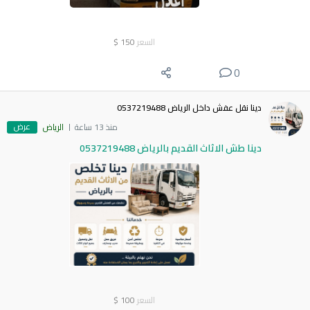
السعر
150
$
0
دينا نقل عفش داخل الرياض 0537219488
عرض
منذ 13 ساعة
الرياض
دينا طش الاثاث القديم بالرياض 0537219488
السعر
100
$