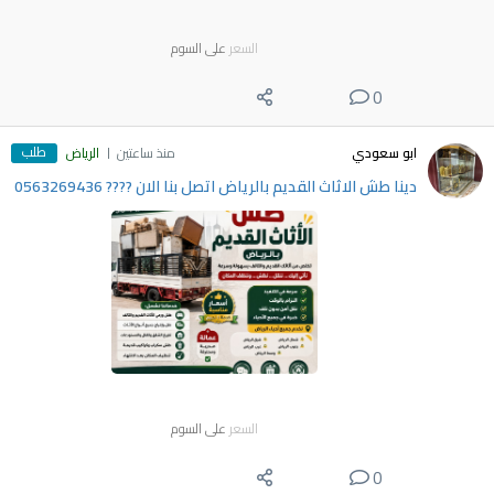
السعر
على السوم
0
طلب
ابو سعودي
منذ ساعتين
الرياض
دينا طش الاثاث القديم بالرياض اتصل بنا الان ???? 0563269436
السعر
على السوم
0