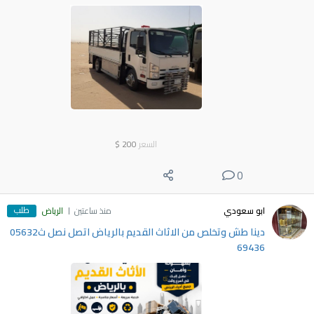
السعر
200
$
0
طلب
ابو سعودي
منذ ساعتين
الرياض
دينا طش وتخلص من الاثاث القديم بالرياض اتصل نصل ث05632
69436