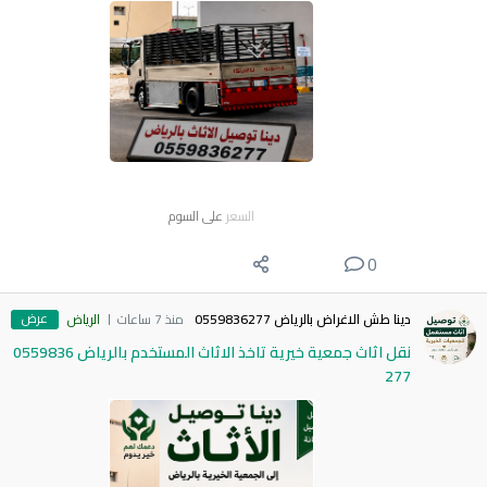
السعر
على السوم
0
عرض
دينا طش الاغراض بالرياض 0559836277
منذ 7 ساعات
الرياض
نقل اثاث جمعية خيرية تاخذ الاثاث المستخدم بالرياض 0559836
277