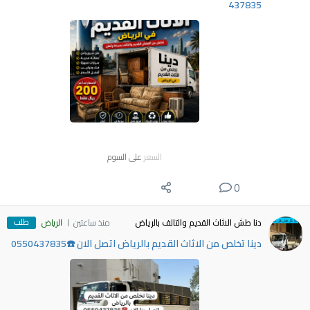
437835
السعر
على السوم
0
طلب
دنا طش الاثاث القديم والتالف بالرياض
منذ ساعتين
الرياض
دينا تخلص من الاثاث القديم بالرياض اتصل الان ☎️0550437835