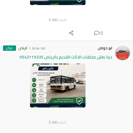
السعر
200
$
0
عرض
ابو خواض
منذ ساعة
الرياض
دينا طش مخلفات الاثاث القديم بالرياض 0542119335
السعر
200
$