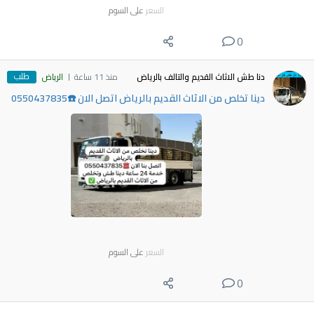
السعر
على السوم
0
طلب
دنا طش الاثاث القديم والتالف بالرياض
منذ 11 ساعة
الرياض
دينا تخلص من الاثاث القديم بالرياض اتصل الان ☎️0550437835
السعر
على السوم
0