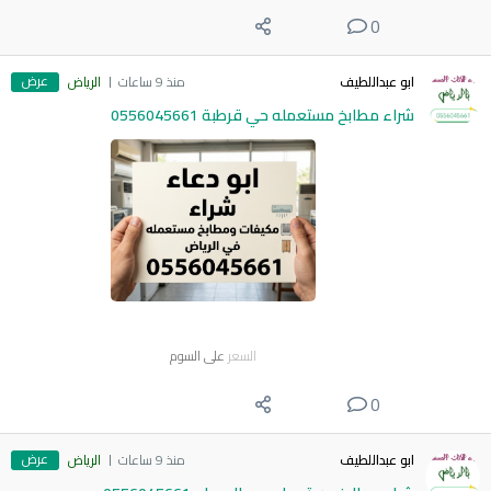
0
عرض
ابو عبداللطيف
منذ 9 ساعات
الرياض
شراء مطابخ مستعمله حي قرطبة 0556045661
السعر
على السوم
0
عرض
ابو عبداللطيف
منذ 9 ساعات
الرياض