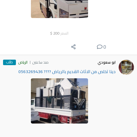
السعر
200
$
0
طلب
ابو سعودي
منذ ساعتين
الرياض
دينا تخلص من الاثاث القديم بالرياض ???? 0563269436