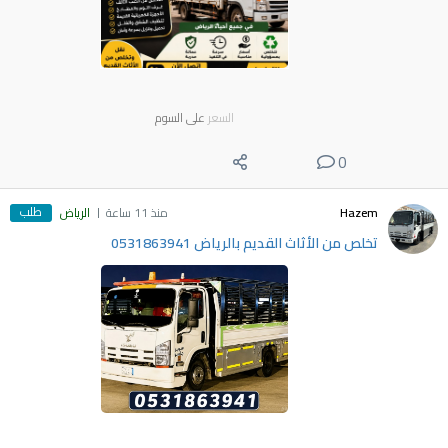
السعر
على السوم
0
طلب
Hazem
منذ 11 ساعة
الرياض
تخلص من الأثاث القديم بالرياض 0531863941