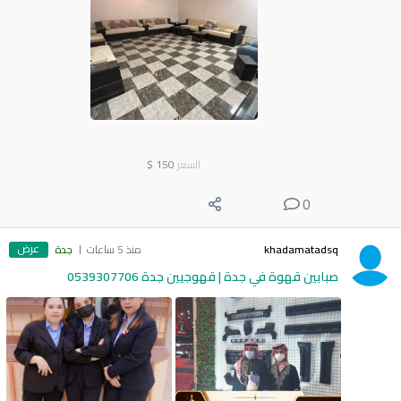
السعر
150
$
0
عرض
khadamatadsq
منذ 5 ساعات
جدة
صبابين قهوة في جدة | قهوجيين جدة 0539307706