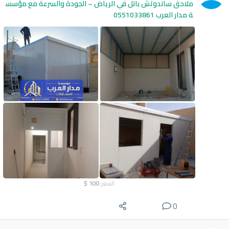
ملاحق ساندوتش بانل في الرياض – الجودة والسرعة مع مؤسس
ة مدار العرب 0551033861
السعر
100
$
0