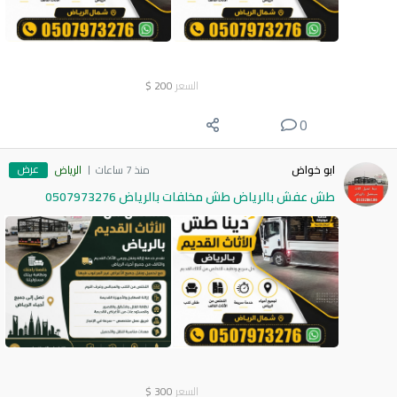
السعر
200
$
0
عرض
ابو خواض
منذ 7 ساعات
الرياض
طش عفش بالرياض طش مخلفات بالرياض 0507973276
السعر
300
$