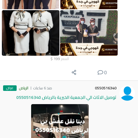
السعر
199
$
0
عرض
0550516340
منذ 6 ساعات
الرياض
توصيل الاثاث الي الجمعية الخيرية بالرياض 0550516340