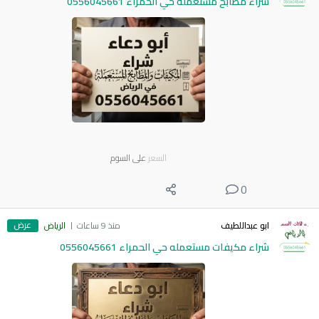
شراء مطابخ مستعمله حي الحمراء 0556045661
السعر
على السوم
0
عرض
ابو عبداللطيف
منذ 9 ساعات
الرياض
شراء مكيفات مستعمله حي الحمراء 0556045661