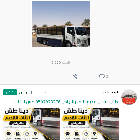
السعر
200
$
0
عرض
ابو خواض
منذ 7 ساعات
الرياض
طش عفش قديم تالف بالرياض 0507973276 طش الاثاث