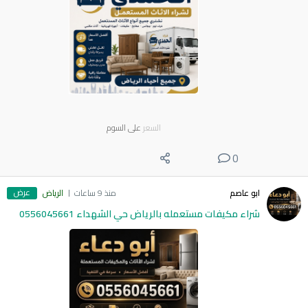
السعر
على السوم
0
عرض
ابو عاصم
منذ 9 ساعات
الرياض
شراء مكيفات مستعمله بالرياض حي الشهداء 0556045661