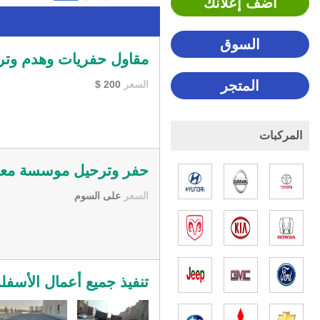
اضف إعلانك
السوق
مقاول حفريات وهدم وترحيل الد
المتجر
السعر
200
$
المركبات
حفر وترحيل موسسة معتمده في 
السعر
على السوم
تنفيذ جميع أعمال الأسفلت وا