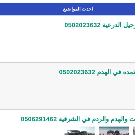
احدث المواضيع
رعية 0502023632
الهدم 0502023632
لهدم والردم في الشرقية 0506291462