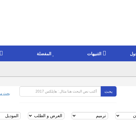
ول
التنبيهات
المفضلة
بحث
بحث مت