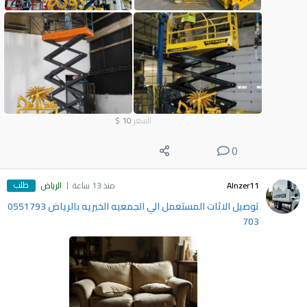
السعر
10
$
0
طلب
Alnzer11
منذ 13 ساعة
الرياض
توصيل الاثات المستعمل الي الجمعيه الخيريه بالرياض 0551793
703