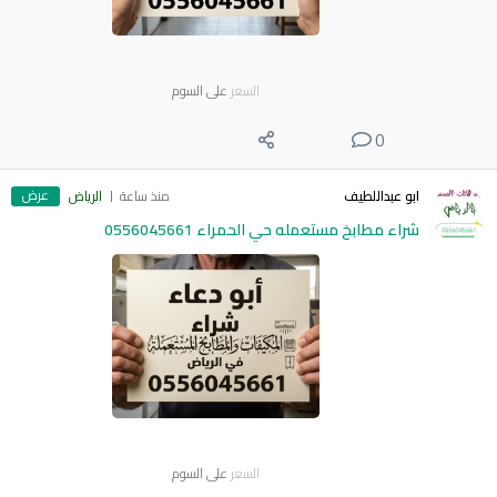
السعر
على السوم
0
عرض
ابو عبداللطيف
منذ ساعة
الرياض
شراء مطابخ مستعمله حي الحمراء 0556045661
السعر
على السوم