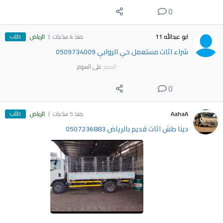
0
طلب
ابو عبدالله 11
منذ 4 ساعات
الرياض
شراء اثاث مستعمل حي الروابي 0509734009
السعر
على السوم
0
طلب
AahaA
منذ 5 ساعات
الرياض
دينا طش اثاث قديم بالرياض 0507236883