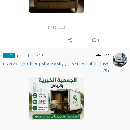
السعر
150
$
0
طلب
Alnzer11
منذ 13 ساعة
الرياض
توصيل الاثات المستعمل الي الجمعيه الخيريه بالرياض 0551793
703