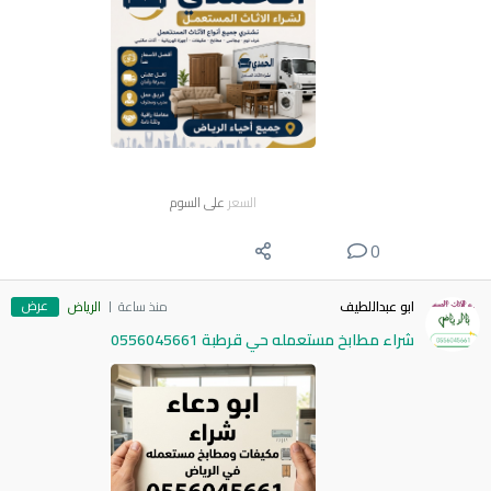
السعر
على السوم
0
عرض
ابو عبداللطيف
منذ ساعة
الرياض
شراء مطابخ مستعمله حي قرطبة 0556045661