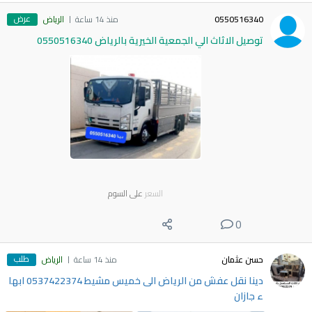
عرض
0550516340
منذ 14 ساعة
الرياض
توصيل الاثاث الي الجمعية الخيرية بالرياض 0550516340
السعر
على السوم
0
طلب
حسن عثمان
منذ 14 ساعة
الرياض
دينا نقل عفش من الرياض الى خميس مشيط 0537422374 ابها
ء جازان