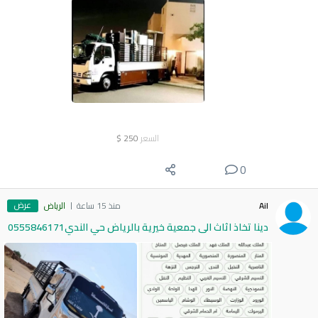
السعر
250
$
0
عرض
Ail
منذ 15 ساعة
الرياض
دينا تخاذ اثاث الى جمعية خيرية بالرياض حي الندي0555846171