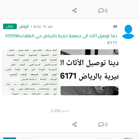
0
عرض
Ail
منذ 14 ساعة
الرياض
دينا توصيل اثاث الى جمعية خيرية بالرياض حي الملقاء055584
6171
السعر
250
$
0