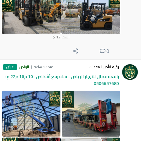
السعر
12
$
0
عرض
رؤية لتأجير المعدات
منذ 12 ساعة
الرياض
رافعة عمال للايجار الرياض - سلة رفع أشخاص -10 م16 م22 م :
0506657680