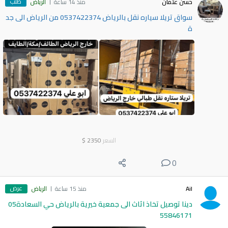
طلب
حسن عثمان
منذ 14 ساعة
الرياض
سواق تريلا سياره نقل بالرياض 0537422374 من الرياض الى جد
ة
السعر
2350
$
0
عرض
Ail
منذ 15 ساعة
الرياض
دينا توصيل تخاذ اثاث الى جمعية خيرية بالرياض حي السعادة05
55846171