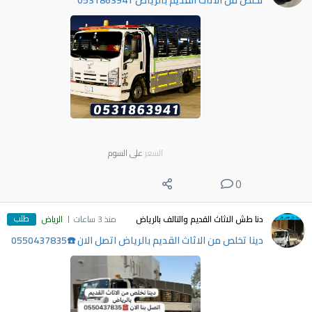
تخلص من الأثاث القديم بالرياض 0531863941
السعر
على السوم
0
طلب
دنا طش الاثاث القديم والتالف بالرياض
منذ 3 ساعات
الرياض
دينا تخلص من الاثاث القديم بالرياض اتصل الان ☎️0550437835