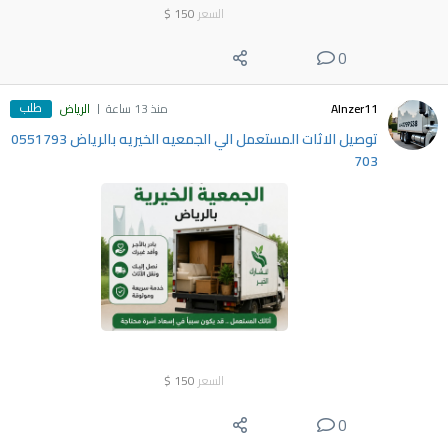
السعر
150
$
0
طلب
Alnzer11
منذ 13 ساعة
الرياض
توصيل الاثات المستعمل الي الجمعيه الخيريه بالرياض 0551793
703
السعر
150
$
0