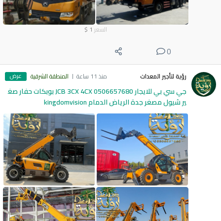
السعر
1
$
0
عرض
رؤية لتأجير المعدات
منذ 11 ساعة
المنطقة الشرقية
جي سي بي للايجار 0506657680 JCB 3CX 4CX بوبكات حفار صغ
ير شيول مصغر جدة الرياض الدمام kingdomvision