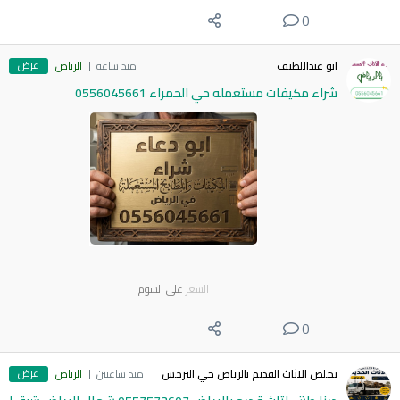
0
عرض
ابو عبداللطيف
منذ ساعة
الرياض
شراء مكيفات مستعمله حي الحمراء 0556045661
السعر
على السوم
0
عرض
تخلص الاثاث القديم بالرياض حي النرجس
منذ ساعتين
الرياض