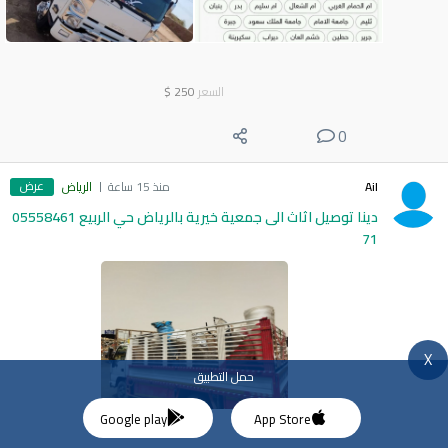
السعر
250
$
0
عرض
Ail
منذ 15 ساعة
الرياض
دينا توصيل اثاث الى جمعية خيرية بالرياض حي الربيع 05558461
71
X
حمل التطبيق
Google play
App Store