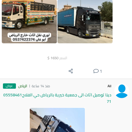
السعر
1650
$
1
عرض
Ail
منذ 14 ساعة
الرياض
دينا توصيل اثاث الى جمعية خيرية بالرياض حي الفلاح05558461
71