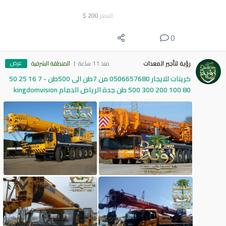
السعر
200
$
0
عرض
رؤية لتأجير المعدات
منذ 11 ساعة
المنطقة الشرقية
كرينات للايجار 0506657680 من 7طن الى 500طن - 7 16 25 50
80 100 200 300 500 طن جدة الرياض الدمام kingdomvision