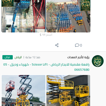
السعر
11
$
0
عرض
رؤية لتأجير المعدات
منذ 12 ساعة
الرياض
رافعة مقصية للايجار الرياض - Scissor Lift - كهرباء وديزل - 05
06657680