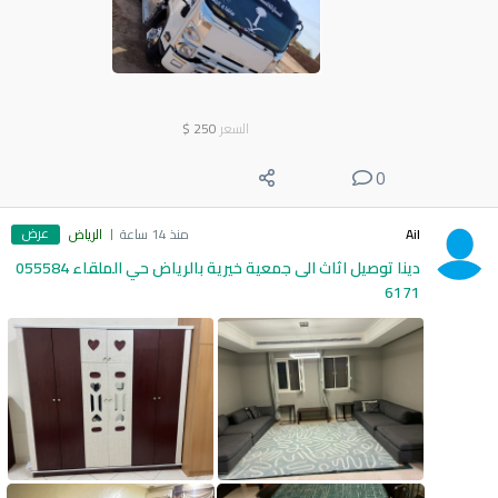
السعر
250
$
0
عرض
Ail
منذ 14 ساعة
الرياض
دينا توصيل اثاث الى جمعية خيرية بالرياض حي الملقاء 055584
6171