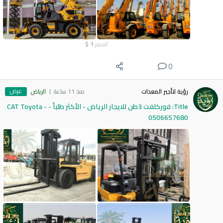
السعر
1
$
0
عرض
رؤية لتأجير المعدات
منذ 11 ساعة
الرياض
Title: فوركلفت 3طن للايجار الرياض - الأكثر طلباً - CAT Toyota -
0506657680