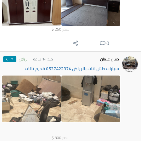
السعر
250
$
0
طلب
حسن عثمان
منذ 14 ساعة
الرياض
سيارات طش اثاث بالرياض 0537422374 قديم تالف
السعر
300
$