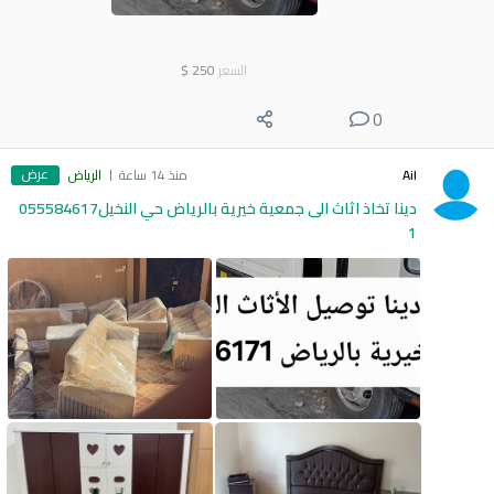
السعر
250
$
0
عرض
Ail
منذ 14 ساعة
الرياض
دينا تخاذ اثاث الى جمعية خيرية بالرياض حي النخيل055584617
1