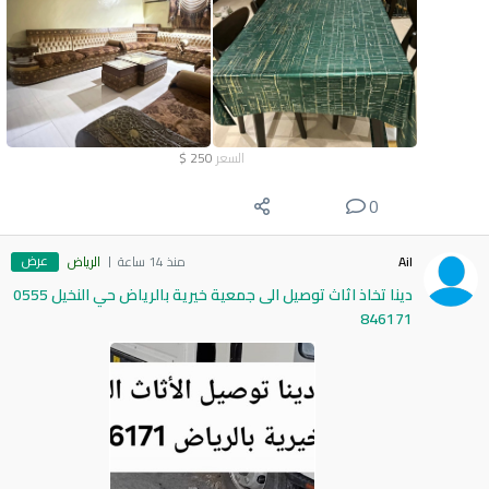
السعر
250
$
0
عرض
Ail
منذ 14 ساعة
الرياض
دينا تخاذ اثاث توصيل الى جمعية خيرية بالرياض حي النخيل 0555
846171