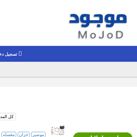
تسجيل دخ
موصير
خزان
مغسله