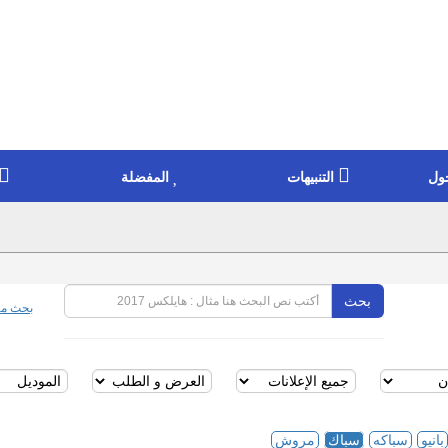
ول
التنبيهات
المفضلة
بحث
بحث مت
بانيو
سباكه
سباك
مروش