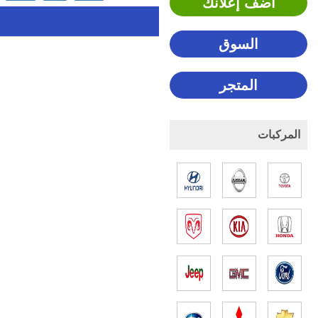
اضف إعلانك
السوق
المتجر
المركبات