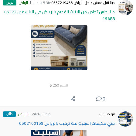
عرض
دينا نقل عفش داخل الرياض 0537219488
منذ 5 ساعات
الرياض
دينا طش تخلص من الاثاث القديم بالرياض حي الياسمين 05372
19488
السعر
250
$
0
طلب
ابو حسسن
منذ 5 ساعات
الرياض
فني مكيفات اسبليت فك تركيب بالرياض 0502100159