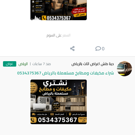
السعر
على السوم
0
عرض
دينا طش اغراض اثاث بالرياض
منذ 7 ساعات
الرياض
شراء مكيفات ومطابخ مستعملة بالرياض 0534375367