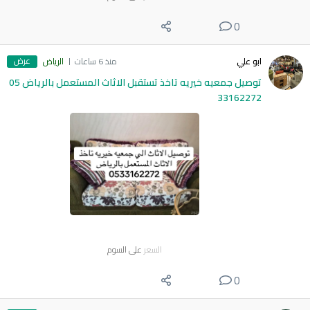
0
عرض
ابو علي
منذ 6 ساعات
الرياض
توصيل جمعيه خيريه تاخذ تستقبل الاثاث المستعمل بالرياض 05
33162272
السعر
على السوم
0