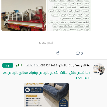
السعر
250
$
0
عرض
دينا نقل عفش داخل الرياض 0537219488
منذ 5 ساعات
الرياض
دينا تخلص طش الاثاث القديم بالرياض وشراء مطابخ بالرياض 05
37219488