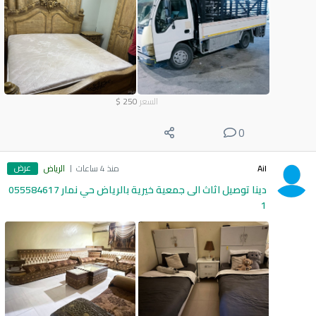
السعر
250
$
0
عرض
Ail
منذ 4 ساعات
الرياض
دينا توصيل اثاث الى جمعية خيرية بالرياض حي نمار 055584617
1