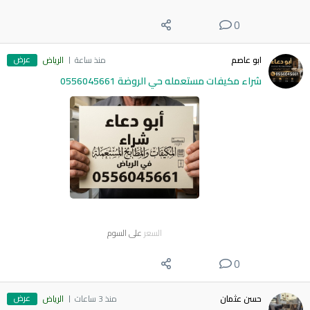
0
عرض
ابو عاصم
منذ ساعة
الرياض
شراء مكيفات مستعمله حي الروضة 0556045661
السعر
على السوم
0
عرض
حسن عثمان
منذ 3 ساعات
الرياض