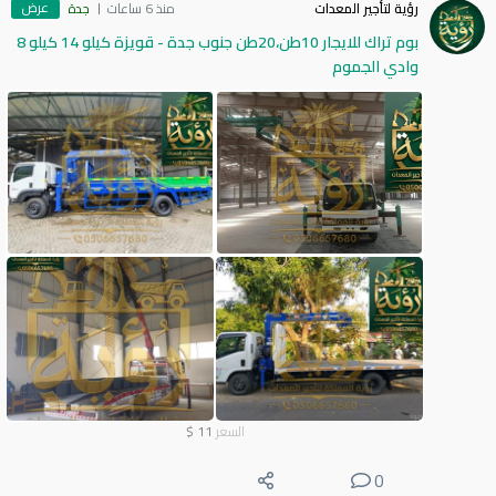
عرض
رؤية لتأجير المعدات
منذ 6 ساعات
جدة
بوم تراك للايجار 10طن،20طن جنوب جدة - قويزة كيلو 14 كيلو 8
وادي الجموم
السعر
11
$
0