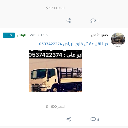
السعر
1700
$
1
طلب
حسن عثمان
منذ 3 ساعات
الرياض
دينا نقل عفش خارج الرياض 0537422374
السعر
1600
$
3