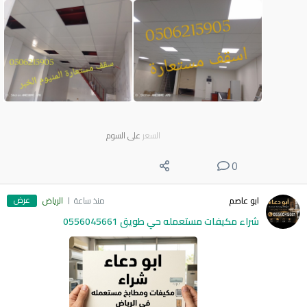
السعر
على السوم
0
عرض
ابو عاصم
منذ ساعة
الرياض
شراء مكيفات مستعمله حي طويق 0556045661