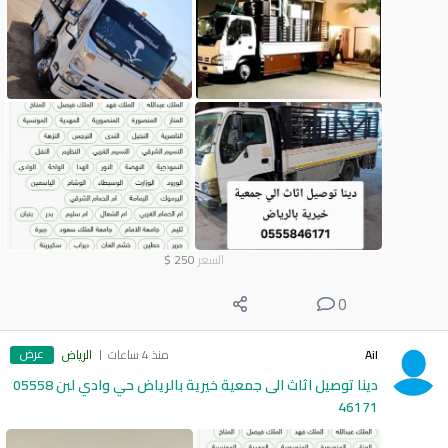
السعر
250
$
0
عرض
Ail
منذ 4 ساعات
الرياض
دينا توصيل اثاث الى جمعية خيرية بالرياض حي وادي لبن 05558
46171