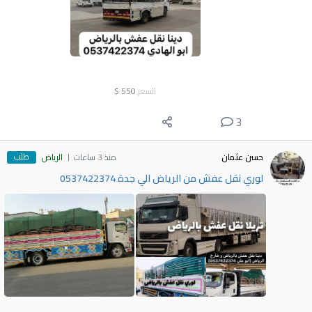
السعر
550
$
3
طلب
حسن عثمان
منذ 3 ساعات
الرياض
لوري نقل عفش من الرياض الي جدة 0537422374