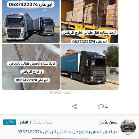
السعر
2670
$
4
طلب
حسن عثمان
منذ 3 ساعات
الرياض
دينا نقل عفش بضايع من جدة الي الرياض 0537422374