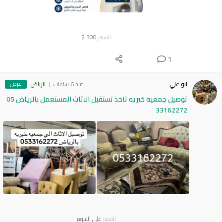
السعر
300
$
1
عرض
ابو علي
منذ 6 ساعات
الرياض
توصيل جمعيه خيريه تاخذ تستقبل الاثاث المستعمل بالرياض 05
33162272
السعر
على السوم