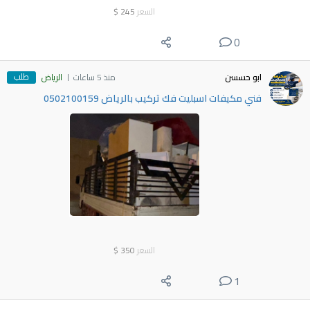
السعر
245
$
0
طلب
ابو حسسن
منذ 5 ساعات
الرياض
فني مكيفات اسبليت فك تركيب بالرياض 0502100159
السعر
350
$
1