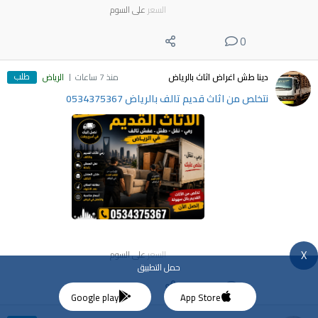
السعر
على السوم
0
طلب
دينا طش اغراض اثاث بالرياض
منذ 7 ساعات
الرياض
نتخلص من اثاث قديم تالف بالرياض 0534375367
X
السعر
على السوم
حمل التطبيق
0
Google play
App Store