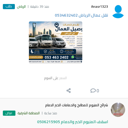
طلب
Anasr1323
منذ 39 دقيقة
الرياض
نقل عمال الرياض 0534632402
السعر
على السوم
0
شرائح المنيوم للمطابخ والحمامات الخبر الدمام
عرض
منذ ساعة
المنطقة الشرقية
اسقف المنيوم الخبر والدمام 0506215905