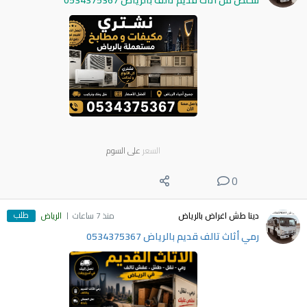
نتخلص من اثاث قديم تالف بالرياض 0534375367
السعر
على السوم
0
طلب
دينا طش اغراض بالرياض
منذ 7 ساعات
الرياض
رمي أثاث تالف قديم بالرياض 0534375367