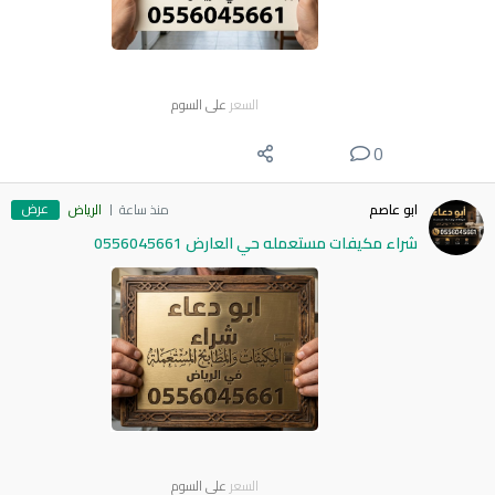
السعر
على السوم
0
عرض
ابو عاصم
منذ ساعة
الرياض
شراء مكيفات مستعمله حي العارض 0556045661
السعر
على السوم