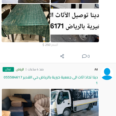
السعر
250
$
0
عرض
Ail
منذ 4 ساعات
الرياض
دينا تخاذ اثاث الى جمعية خيرية بالرياض حي القدير 055584617
1