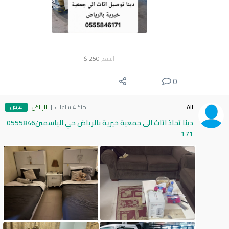
السعر
250
$
0
عرض
Ail
منذ 4 ساعات
الرياض
دينا تخاذ اثاث الى جمعية خيرية بالرياض حي الياسمين0555846
171