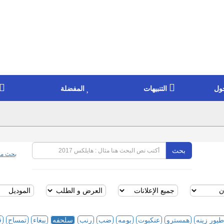
ول
التنبيهات
المفضلة
بحث
بحث مت
طيور زينه
همسترو
عنكبوت
بومه
ضب
رنب
سلحفه
ببغاء
تمساح
ق