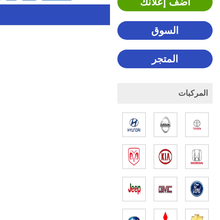
اضف إعلانك
السوق
المتجر
المركبات