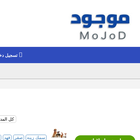
تسجيل دخ
سمك زينه
صقر
فهد