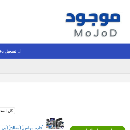
تسجيل دخ
فاره مواس
معالج
بي 