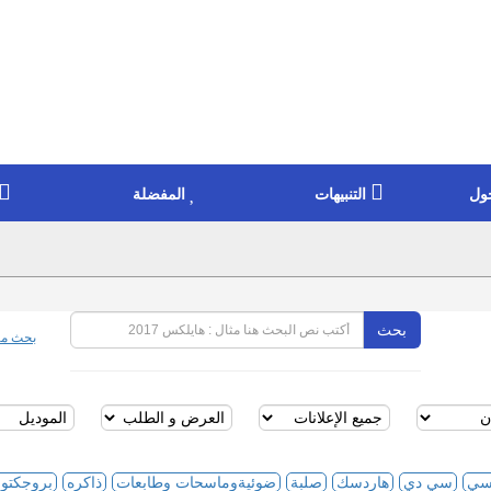
ول
التنبيهات
المفضلة
بحث
بحث مت
سي
سي دي
هاردسك
صلبة
ضوئيةوماسحات وطابعات
ذاكره
بروجكتور