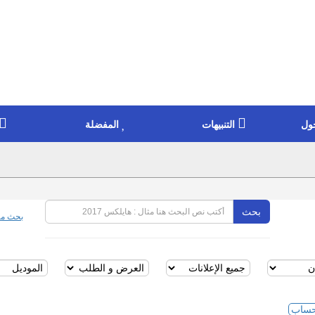
ول
التنبيهات
المفضلة
بحث
بحث مت
ساب