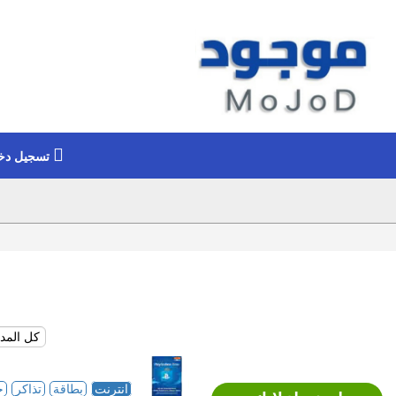
تسجيل دخ
انترنت
بطاقة
تذاكر
ح