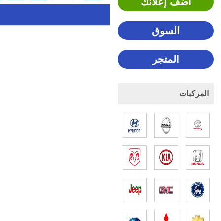
اضف إعلانك
السوق
المتجر
المركبات