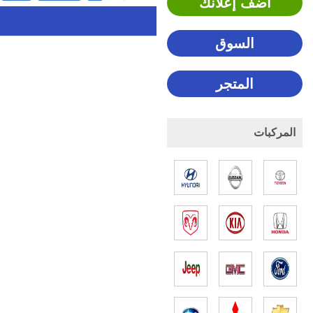
اضف إعلانك
السوق
المتجر
المركبات