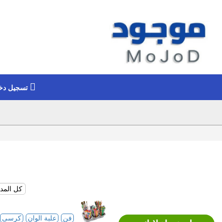
تسجيل دخ
فن
علبة الوان
كرسى