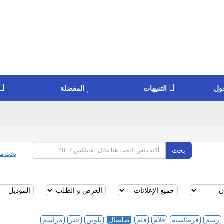
ول
التنبيهات
المفضلة
بحث
بحث مت
رسم
قرطاسية
قلام
قلم
صلصال
تلوين
حبر
مراسم