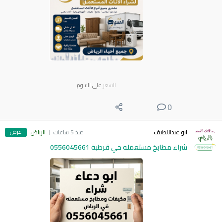
السعر
على السوم
0
عرض
ابو عبداللطيف
منذ 5 ساعات
الرياض
شراء مطابخ مستعمله حي قرطبة 0556045661