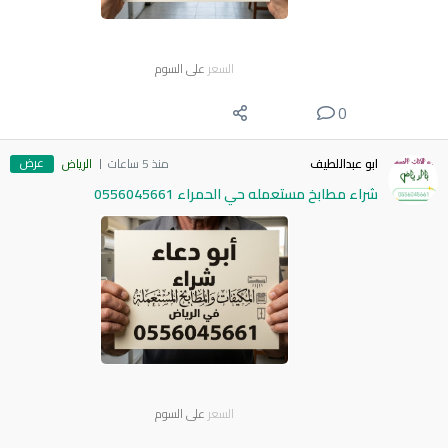
السعر
على السوم
0
عرض
ابو عبداللطيف
منذ 5 ساعات
الرياض
شراء مطابخ مستعمله حي الحمراء 0556045661
السعر
على السوم