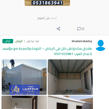
السعر
على السوم
0
عرض
khadamatadsq
منذ ساعتين
الرياض
ملاحق ساندوتش بانل في الرياض – الجودة والسرعة مع مؤسس
ة مدار العرب 0551033861