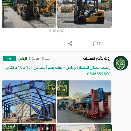
السعر
12
$
0
عرض
رؤية لتأجير المعدات
منذ 15 ساعة
الرياض
رافعة عمال للايجار الرياض - سلة رفع أشخاص -10 م16 م22 م :
0506657680