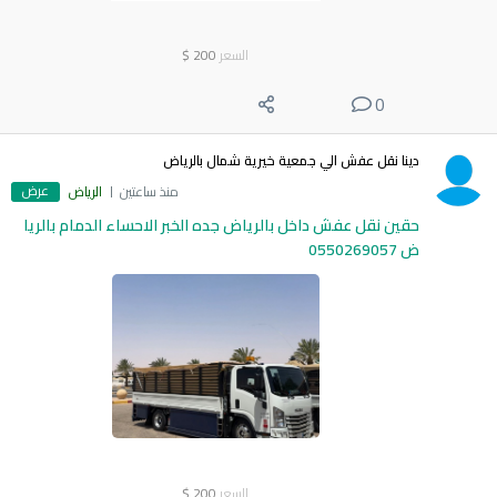
السعر
200
$
0
دينا نقل عفش الي جمعية خيرية شمال بالرياض
عرض
منذ ساعتين
الرياض
حقين نقل عفش داخل بالرياض جده الخبر الاحساء الدمام بالريا
ض 0550269057
السعر
200
$