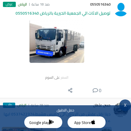
عرض
0550516340
منذ 18 ساعة
الرياض
توصيل الاثاث الي الجمعية الخيرية بالرياض 0550516340
السعر
على السوم
0
X
طلب
حسن عثمان
منذ 18 ساعة
الرياض
حمل التطبيق
دينا نقل عفش من الرياض الى خميس مشيط 0537422374 ابها
ء جازان
Google play
App Store