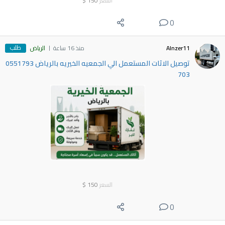
السعر
150
$
0
طلب
Alnzer11
منذ 16 ساعة
الرياض
توصيل الاثات المستعمل الي الجمعيه الخيريه بالرياض 0551793
703
السعر
150
$
0