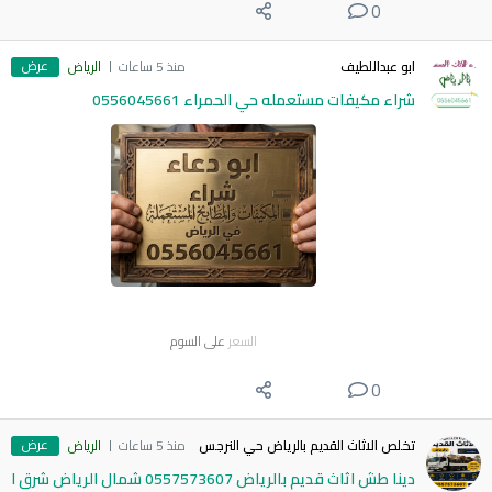
0
عرض
ابو عبداللطيف
منذ 5 ساعات
الرياض
شراء مكيفات مستعمله حي الحمراء 0556045661
السعر
على السوم
0
عرض
تخلص الاثاث القديم بالرياض حي النرجس
منذ 5 ساعات
الرياض
دينا طش اثاث قديم بالرياض 0557573607 شمال الرياض شرق ا