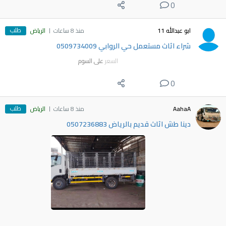
0
طلب
ابو عبدالله 11
منذ 8 ساعات
الرياض
شراء اثاث مستعمل حي الروابي 0509734009
السعر
على السوم
0
طلب
AahaA
منذ 8 ساعات
الرياض
دينا طش اثاث قديم بالرياض 0507236883