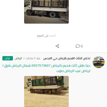
السعر
على السوم
0
عرض
تخلص الاثاث القديم بالرياض حي النرجس
منذ 5 ساعات
الرياض
دينا طش اثاث قديم بالرياض 0557573607 شمال الرياض شرق ا
لرياض غرب الرياض جنوب