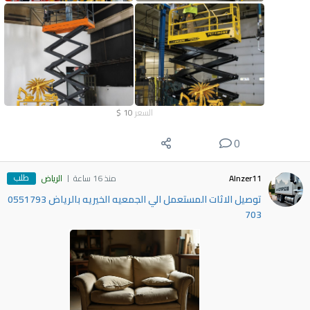
السعر
10
$
0
طلب
Alnzer11
منذ 16 ساعة
الرياض
توصيل الاثات المستعمل الي الجمعيه الخيريه بالرياض 0551793
703