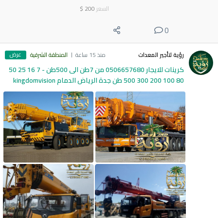
السعر
200
$
0
عرض
رؤية لتأجير المعدات
منذ 15 ساعة
المنطقة الشرقية
كرينات للايجار 0506657680 من 7طن الى 500طن - 7 16 25 50
80 100 200 300 500 طن جدة الرياض الدمام kingdomvision