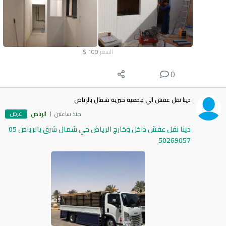
السعر
100
$
0
دينا نقل عفش الي جمعية خيرية شمال بالرياض
عرض
منذ ساعتين
الرياض
دينا نقل عفش داخل وخارج الرياض حي شمال شرق بالرياض 05
50269057