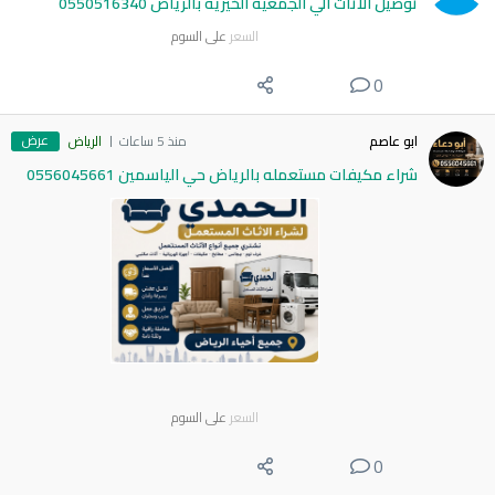
توصيل الاثاث الي الجمعية الخيرية بالرياض 0550516340
السعر
على السوم
0
عرض
ابو عاصم
منذ 5 ساعات
الرياض
شراء مكيفات مستعمله بالرياض حي الياسمين 0556045661
السعر
على السوم
0