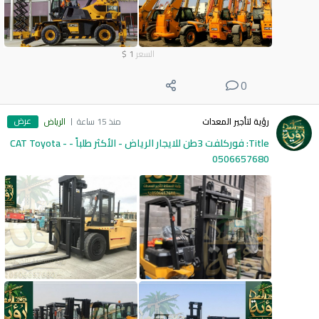
السعر
1
$
0
عرض
رؤية لتأجير المعدات
منذ 15 ساعة
الرياض
Title: فوركلفت 3طن للايجار الرياض - الأكثر طلباً - CAT Toyota -
0506657680