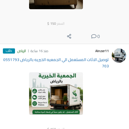
السعر
150
$
0
طلب
Alnzer11
منذ 16 ساعة
الرياض
توصيل الاثات المستعمل الي الجمعيه الخيريه بالرياض 0551793
703