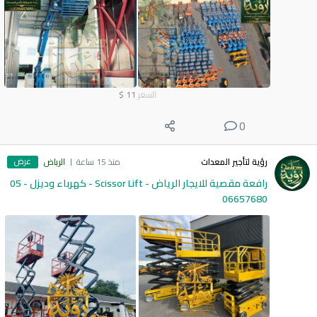
السعر
11
$
0
عرض
رؤية لتأجير المعدات
منذ 15 ساعة
الرياض
رافعة مقصية للايجار الرياض - Scissor Lift - كهرباء وديزل - 05
06657680