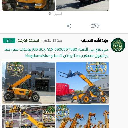
السعر
1
$
0
عرض
رؤية لتأجير المعدات
منذ 15 ساعة
المنطقة الشرقية
جي سي بي للايجار 0506657680 JCB 3CX 4CX بوبكات حفار صغ
ير شيول مصغر جدة الرياض الدمام kingdomvision