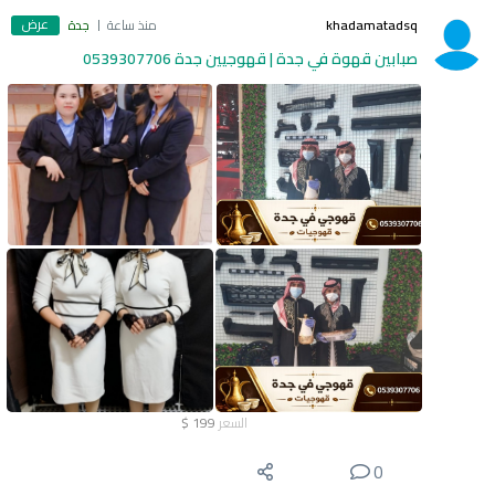
عرض
khadamatadsq
منذ ساعة
جدة
صبابين قهوة في جدة | قهوجيين جدة 0539307706
السعر
199
$
0