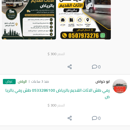
السعر
300
$
0
عرض
ابو خواض
منذ 3 ساعات
الرياض
رمي طش الاثاث القديم بالرياض 0533286100 طش رمي بالريا
ض
السعر
300
$
0