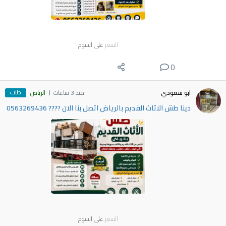
السعر
على السوم
0
طلب
ابو سعودي
منذ 3 ساعات
الرياض
دينا طش الاثاث القديم بالرياض اتصل بنا الان ???? 0563269436
السعر
على السوم