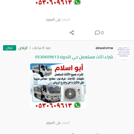
السعر
على السوم
0
عرض
abwalsmw
منذ 8 ساعات
الرياض
شراء اثاث مستعمل حي الندوة 0530609613
السعر
على السوم