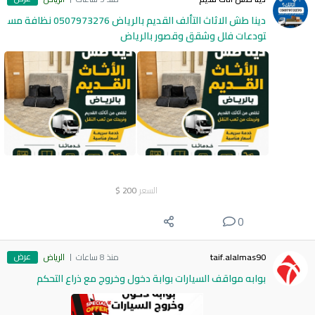
دينا طش الاثاث التألف القديم بالرياض 0507973276 نظافة مس
تودعات فلل وشقق وقصور بالرياض
السعر
200
$
0
عرض
taif.alalmas90
منذ 8 ساعات
الرياض
بوابه مواقف السيارات بوابة دخول وخروج مع ذراع التحكم