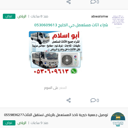
0
عرض
abwalsmw
منذ 8 ساعات
الرياض
شراء اثاث مستعمل حي الخليج 0530609613
السعر
على السوم
0
توصيل جمعية خيرية تاخذ المستعمل بالرياض تستقبل الاثاث0559836277
عرض
منذ 9 ساعات
الرياض