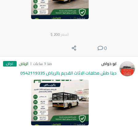
السعر
200
$
0
عرض
ابو خواض
منذ 3 ساعات
الرياض
دينا طش مخلفات الاثاث القديم بالرياض 0542119335