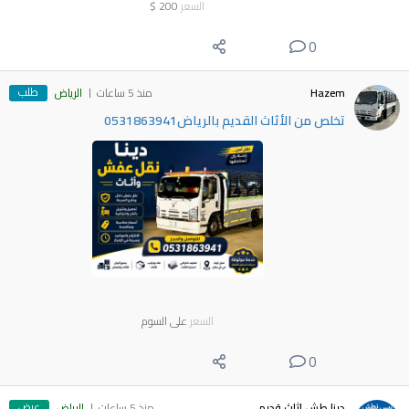
السعر
200
$
0
طلب
Hazem
منذ 5 ساعات
الرياض
تخلص من الأثاث القديم بالرياض0531863941
السعر
على السوم
0
عرض
دينا طش اثاث قديم
منذ 5 ساعات
الرياض