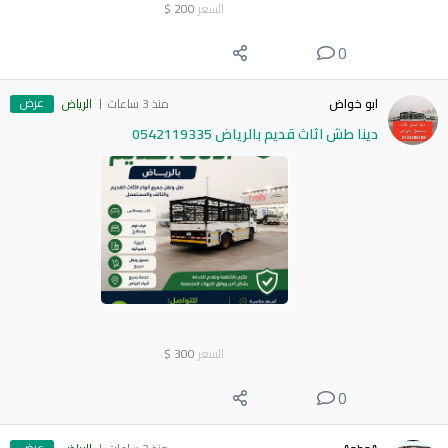
السعر
200
$
0
عرض
ابو خواض
منذ 3 ساعات
الرياض
دينا طش اثاث قديم بالرياض 0542119335
السعر
300
$
0
عرض