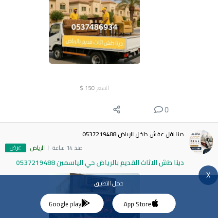
السعر
150
$
0
دينا نقل عفش داخل الرياض 0537219488
عرض
منذ 14 ساعة
الرياض
دينا طش الاثاث القديم بالرياض حي الياسمين 0537219488
X
حمل التطبيق
Google play
App Store