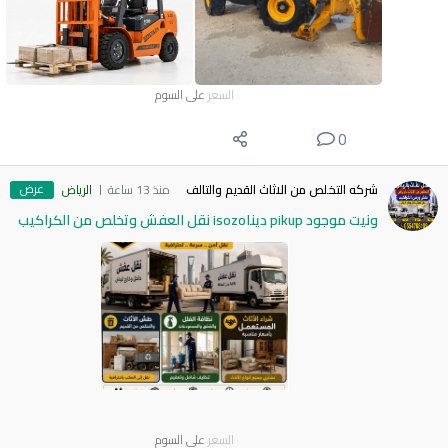
السعر
على السوم
0
عرض
شركه التخلص من الاثاث القديم والتالف
منذ 13 ساعة
الرياض
ونيت موجود pikup ديناisozo نقل العفش وتخلص من الكراكيب
السعر
على السوم