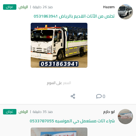
عرض
Hazem
منذ 26 دقيقة
الرياض
تخلص من الأثاث القديم بالرياض 0531863941
السعر
على السوم
0
عرض
ابو حازم
منذ 35 دقيقة
الرياض
شراء اثاث مستعمل حي المونسيه 0533787055