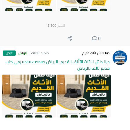
السعر
300
$
0
عرض
دينا طش اثاث قديم
منذ 5 ساعات
الرياض
دينا طش الاثاث التألف القديم بالرياض 0510735689 رمي كنب
قديم تالف بالرياض