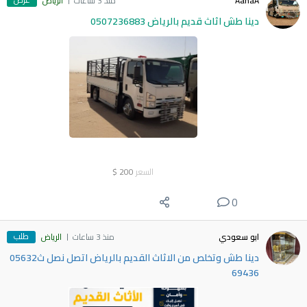
AahaA
منذ 3 ساعات
الرياض
دينا طش اثاث قديم بالرياض 0507236883
السعر
200
$
0
طلب
ابو سعودي
منذ 3 ساعات
الرياض
دينا طش وتخلص من الاثاث القديم بالرياض اتصل نصل ث05632
69436