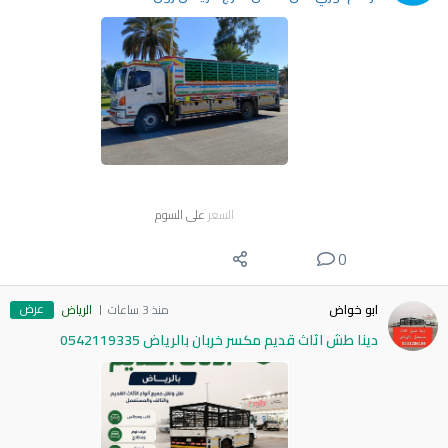
السعر
على السوم
0
عرض
ابو خواض
منذ 3 ساعات
الرياض
دينا طش اثاث قديم مكسر خربان بالرياض 0542119335