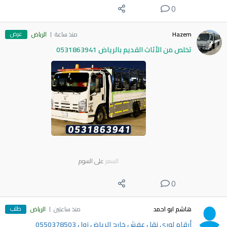
0
عرض
Hazem
منذ ساعة
الرياض
تخلص من الأثاث القديم بالرياض 0531863941
السعر
على السوم
0
طلب
هاشم ابو احمد
منذ ساعتين
الرياض
أرقام لوري نقل عفش خارج الرياض زول 0550378503