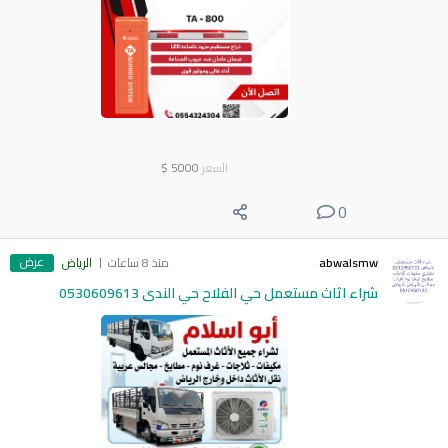
السعر
5000
$
0
عرض
abwalsmw
منذ 8 ساعات
الرياض
شراء اثاث مستعمل حي الفلاح حي الندى 0530609613