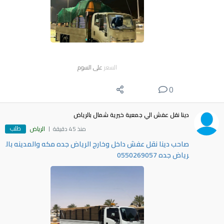
السعر
على السوم
0
دينا نقل عفش الي جمعية خيرية شمال بالرياض
طلب
منذ 45 دقيقة
الرياض
صاحب دينا نقل عفش داخل وخارج الرياض جده مكه والمدينه بال
رياض جده 0550269057