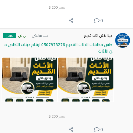
السعر
200
$
0
عرض
دينا طش اثاث قديم
منذ ساعتين
الرياض
طش مخلفات الاثاث القديم 0507973276 ارقام دينات التخلص م
ن الأثاث
السعر
200
$
0