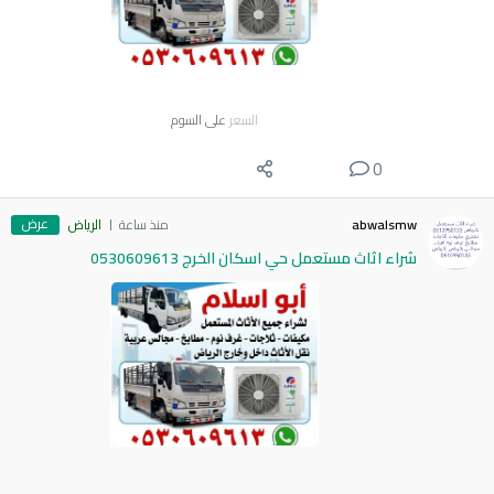
السعر
على السوم
0
عرض
abwalsmw
منذ ساعة
الرياض
شراء اثاث مستعمل حي اسكان الخرج 0530609613