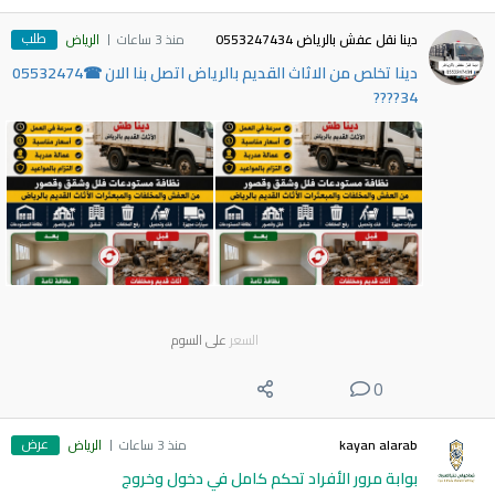
طلب
دينا نقل عفش بالرياض 0553247434
منذ 3 ساعات
الرياض
دينا تخلص من الاثاث القديم بالرياض اتصل بنا الان ☎05532474
34????
السعر
على السوم
0
عرض
kayan alarab
منذ 3 ساعات
الرياض
بوابة مرور الأفراد تحكم كامل في دخول وخروج