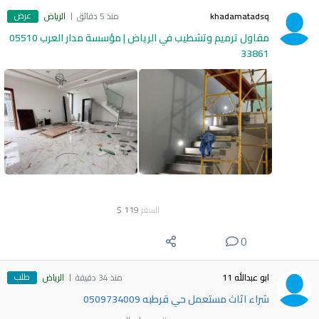
عرض
khadamatadsq
منذ 5 دقائق
الرياض
مقاول ترميم وتشطيب في الرياض | مؤسسة مدار العرب 05510
33861
السعر
119
$
0
طلب
ابو عبدالله 11
منذ 34 دقيقة
الرياض
شراء اثاث مستعمل حي قرطبه 0509734009