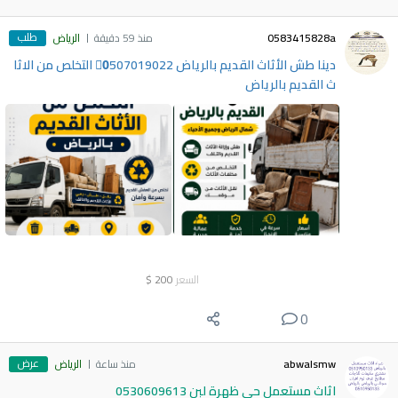
طلب
0583415828a
منذ 59 دقيقة
الرياض
دينا طش الأثاث القديم بالرياض 0َ507019022 التخلص من الاثا
ث القديم بالرياض
السعر
200
$
0
عرض
abwalsmw
منذ ساعة
الرياض
اثاث مستعمل حي ظهرة لبن 0530609613