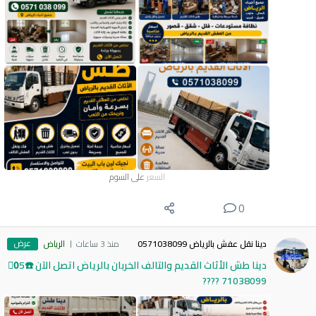
السعر
على السوم
0
عرض
دينا نقل عفش بالرياض 0571038099
منذ 3 ساعات
الرياض
دينا طش الأثاث القديم والتالف الخربان بالرياض اتصل الآن ☎️0َ5
71038099 ????