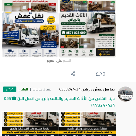
السعر
على السوم
0
عرض
دينا نقل عفش بالرياض 0553247434
منذ 3 ساعات
الرياض
دينا التخلص من الأثاث القديم والتالف بالرياض اتصل الآن ☎055
3247434????