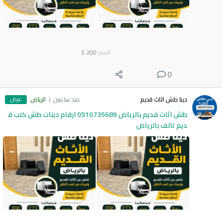
السعر
200
$
0
عرض
دينا طش اثاث قديم
منذ ساعتين
الرياض
طش اثاث قديم بالرياض 0510735689 ارقام دينات طش كنب ق
ديم تالف بالرياض