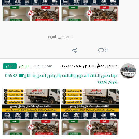
السعر
على السوم
0
عرض
دينا نقل عفش بالرياض 0553247434
منذ 3 ساعات
الرياض
دينا طش الاثاث القديم والتالف بالرياض اتصل بنا الان☎ 05532
47434????