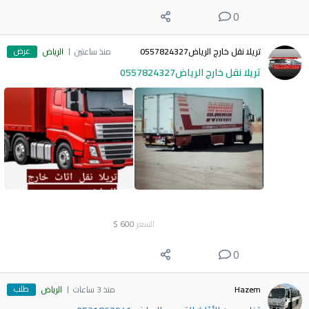
0
عرض
تريلا نقل خارج الرياض0557824327
منذ ساعتين
الرياض
تريلا نقل خارج الرياض0557824327
السعر
600
$
0
طلب
Hazem
منذ 3 ساعات
الرياض