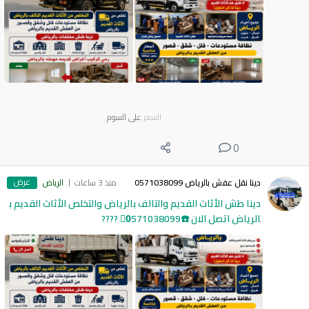
السعر
على السوم
0
عرض
دينا نقل عفش بالرياض 0571038099
منذ 3 ساعات
الرياض
دينا طش الأثاث القديم والتالف بالرياض والتخلص الأثاث القديم ب
الرياض اتصل الان ☎️0َ571038099 ????