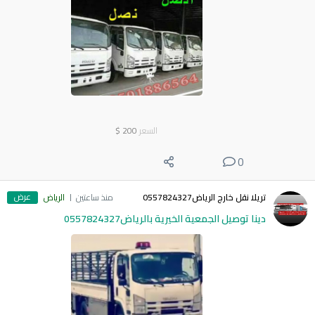
السعر
200
$
0
عرض
تريلا نقل خارج الرياض0557824327
منذ ساعتين
الرياض
دينا توصيل الجمعية الخيرية بالرياض0557824327