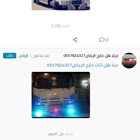
السعر
250
$
0
طلب
تريلا نقل خارج الرياض0557824327
منذ ساعتين
الرياض
دينا نقل اثاث خارج الرياض0557824327
السعر
على السوم