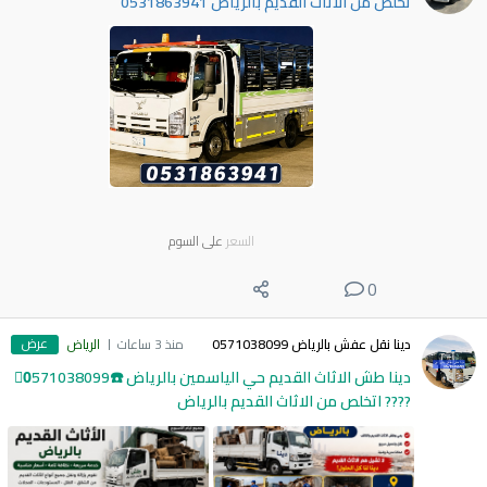
تخلص من الأثاث القديم بالرياض 0531863941
السعر
على السوم
0
عرض
دينا نقل عفش بالرياض 0571038099
منذ 3 ساعات
الرياض
دينا طش الاثاث القديم حي الياسمين بالرياض ☎️0َ571038099
???? اتخلص من الاثاث القديم بالرياض