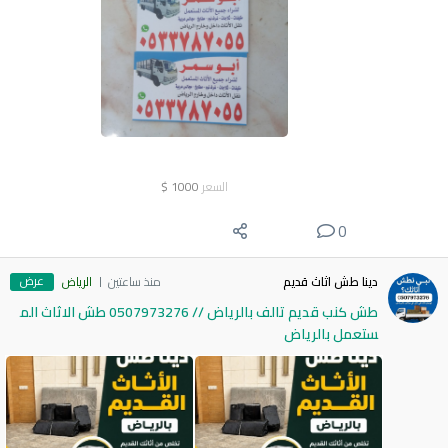
السعر
1000
$
0
عرض
دينا طش اثاث قديم
منذ ساعتين
الرياض
طش كنب قديم تالف بالرياض // 0507973276 طش الاثاث الم
ستعمل بالرياض