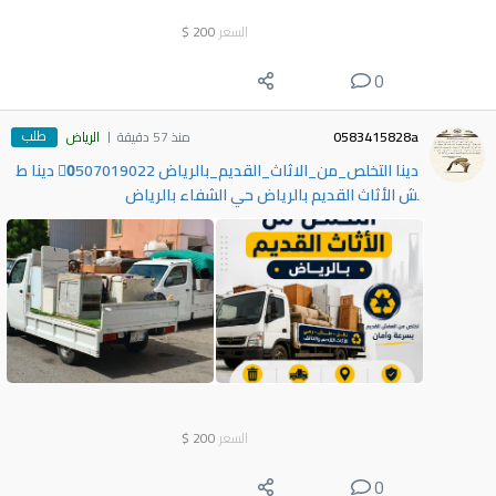
السعر
200
$
0
طلب
0583415828a
منذ 57 دقيقة
الرياض
دينا التخلص_من_الاثاث_القديم_بالرياض 0َ507019022 دينا ط
ش الأثاث القديم بالرياض حي الشفاء بالرياض
السعر
200
$
0