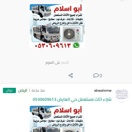
السعر
على السوم
0
عرض
abwalsmw
منذ ساعة
الرياض
شراء اثاث مستعمل حي العارض 0530609613