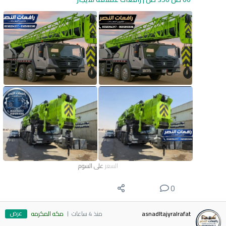
السعر
على السوم
0
عرض
asnadltajyralrafat
منذ 4 ساعات
مكه المكرمه