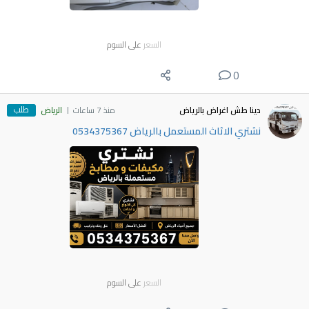
السعر
على السوم
0
طلب
دينا طش اغراض بالرياض
منذ 7 ساعات
الرياض
نشتري الاثاث المستعمل بالرياض 0534375367
السعر
على السوم