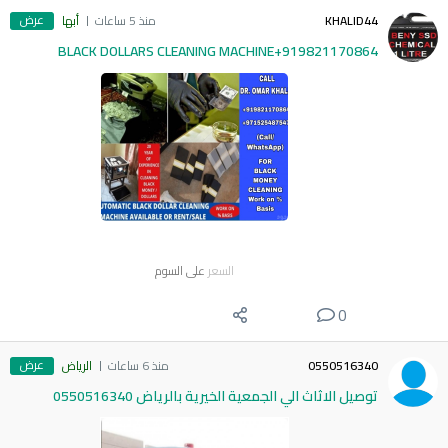
عرض
KHALID44
منذ 5 ساعات
أبها
BLACK DOLLARS CLEANING MACHINE+919821170864
السعر
على السوم
0
عرض
0550516340
منذ 6 ساعات
الرياض
توصيل الاثاث الي الجمعية الخيرية بالرياض 0550516340