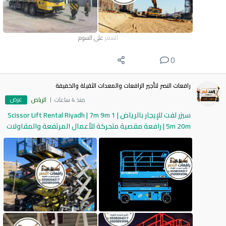
السعر
على السوم
0
رافعات النصر لتأجير الرافعات والمعدات الثقيلة والخفيفة
عرض
منذ 4 ساعات
الرياض
سيزر لفت للإيجار بالرياض | Scissor Lift Rental Riyadh | 7m 9m 1
5m 20m | رافعة مقصية متحركة للأعمال المرتفعة والمقاولات