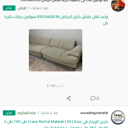
عرض
منذ 4 ساعات
الرياض
ونيت نقل عفش خارج الرياض 0503483036 سوقين دينات بالريا
ض
السعر
100
$
0
عرض
asnadltajyralrafat
منذ 4 ساعات
مكه المكرمه
كرين للإيجار في مكة | Crane Rental Makkah | 50 طن 100 طن 2
00 طن 350 طن | رافعات عملاقة للايجار