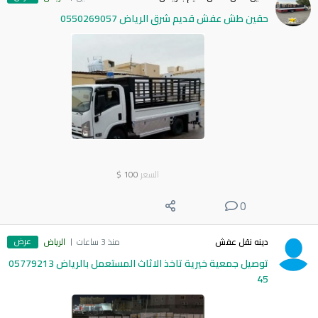
حقين طش عفش قديم شرق الرياض 0550269057
السعر
100
$
0
عرض
دينه نقل عفش
منذ 3 ساعات
الرياض
توصيل جمعية خيرية تاخذ الاثاث المستعمل بالرياض 05779213
45