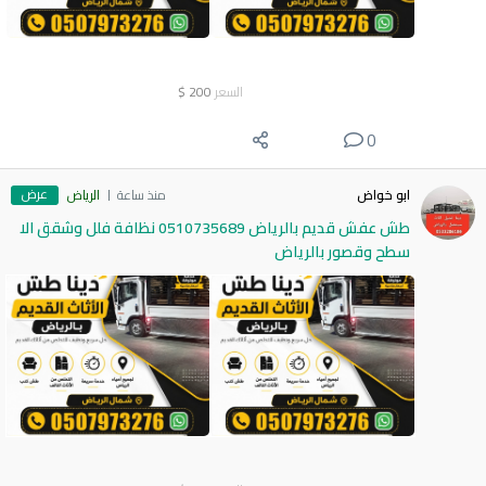
السعر
200
$
0
عرض
ابو خواض
منذ ساعة
الرياض
طش عفش قديم بالرياض 0510735689 نظافة فلل وشقق الا
سطح وقصور بالرياض