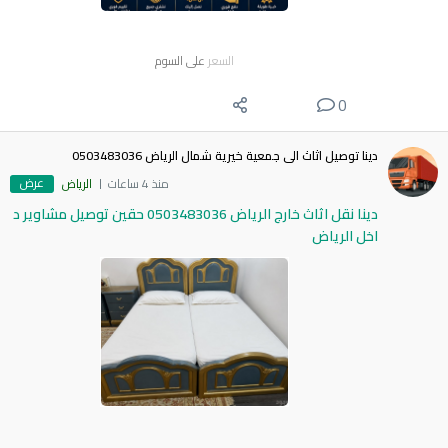
السعر
على السوم
0
دينا توصيل اثاث الى جمعية خيرية شمال الرياض 0503483036
عرض
منذ 4 ساعات
الرياض
دينا نقل اثاث خارج الرياض 0503483036 حقين توصيل مشاوير د
اخل الرياض