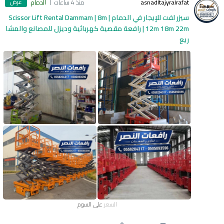
عرض
asnadltajyralrafat
منذ 4 ساعات
الدمام
سيزر لفت للإيجار في الدمام | Scissor Lift Rental Dammam | 8m
12m 18m 22m | رافعة مقصية كهربائية وديزل للمصانع والمشا
ريع
السعر
على السوم