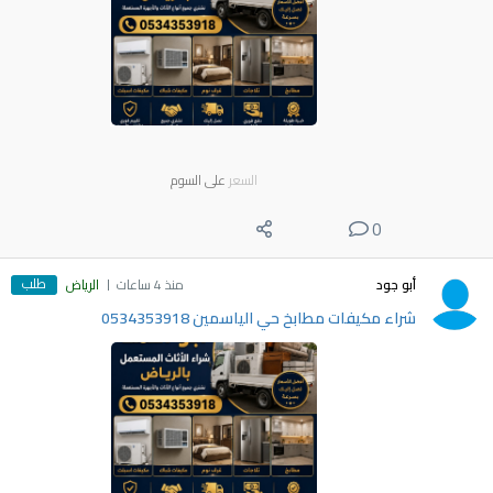
السعر
على السوم
0
طلب
أبو جود
منذ 4 ساعات
الرياض
شراء مكيفات مطابخ حي الياسمين 0534353918