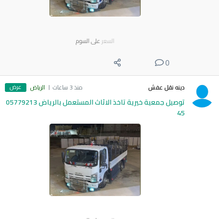
السعر
على السوم
0
عرض
دينه نقل عفش
منذ 3 ساعات
الرياض
توصيل جمعية خيرية تاخذ الاثاث المستعمل بالرياض 05779213
45