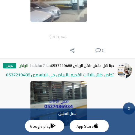
السعر
100
$
0
عرض
دينا نقل عفش داخل الرياض 0537219488
منذ 7 ساعات
الرياض
تخلص طش الاثاث القديم بالرياض حي الياسمين 0537219488
X
حمل التطبيق
Google play
App Store