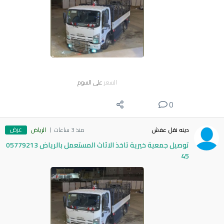
السعر
على السوم
0
عرض
دينه نقل عفش
منذ 3 ساعات
الرياض
توصيل جمعية خيرية تاخذ الاثاث المستعمل بالرياض 05779213
45