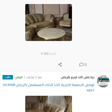
السعر
200
$
0
طلب
دينا طش اثاث قديم بالرياض
منذ 5 ساعات
الرياض
توصيل الجمعية الخيرية تاخذ الاثاث المستعمل بالرياض ‎053998
4651