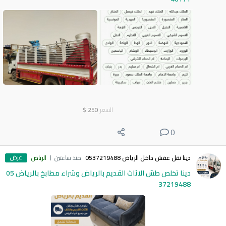
السعر
250
$
0
عرض
دينا نقل عفش داخل الرياض 0537219488
منذ ساعتين
الرياض
دينا تخلص طش الاثاث القديم بالرياض وشراء مطابخ بالرياض 05
37219488