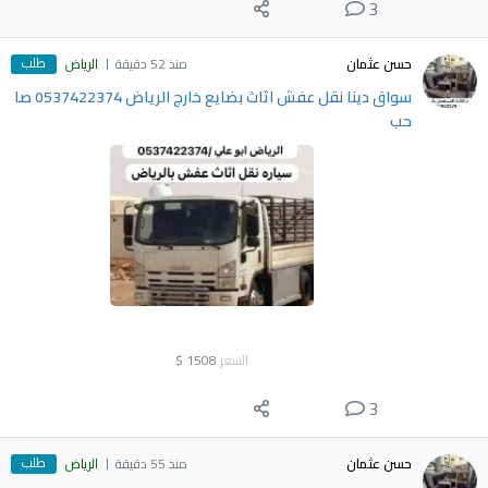
3
طلب
حسن عثمان
منذ 52 دقيقة
الرياض
سواق دينا نقل عفش اثاث بضايع خارج الرياض 0537422374 صا
حب
السعر
1508
$
3
طلب
حسن عثمان
منذ 55 دقيقة
الرياض