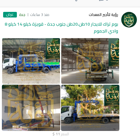
عرض
رؤية لتأجير المعدات
منذ 3 ساعات
جدة
بوم تراك للايجار 10طن،20طن جنوب جدة - قويزة كيلو 14 كيلو 8
وادي الجموم
السعر
11
$