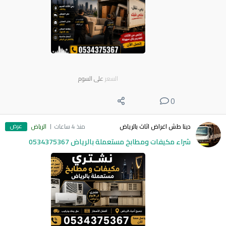
السعر
على السوم
0
عرض
دينا طش اغراض اثاث بالرياض
منذ 4 ساعات
الرياض
شراء مكيفات ومطابخ مستعملة بالرياض 0534375367