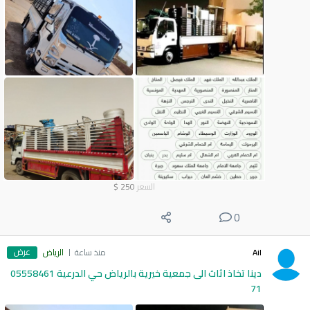
السعر
250
$
0
عرض
Ail
منذ ساعة
الرياض
دينا تخاذ اثاث الى جمعية خيرية بالرياض حي الدرعية 05558461
71