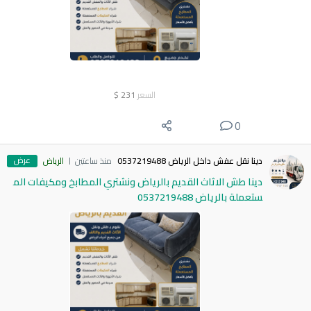
السعر
231
$
0
عرض
دينا نقل عفش داخل الرياض 0537219488
منذ ساعتين
الرياض
دينا طش الاثاث القديم بالرياض ونشتري المطابخ ومكيفات الم
ستعملة بالرياض 0537219488