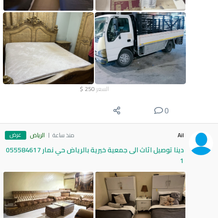
السعر
250
$
0
عرض
Ail
منذ ساعة
الرياض
دينا توصيل اثاث الى جمعية خيرية بالرياض حي نمار 055584617
1