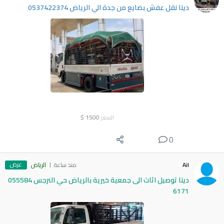
دينا نقل عفش بضايع من جدة الي الرياض 0537422374
السعر
1500
$
0
عرض
Ail
منذ ساعة
الرياض
دينا توصيل اثاث الى جمعية خيرية بالرياض حي النرجس 055584
6171