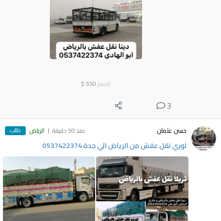
السعر
550
$
3
طلب
حسن عثمان
منذ 50 دقيقة
الرياض
لوري نقل عفش من الرياض الي جدة 0537422374