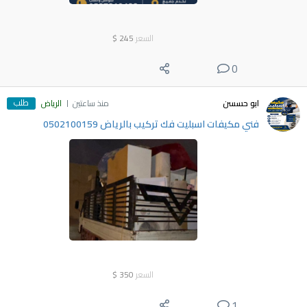
السعر
245
$
0
طلب
ابو حسسن
منذ ساعتين
الرياض
فني مكيفات اسبليت فك تركيب بالرياض 0502100159
السعر
350
$
1