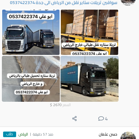
سواقين تريلات ستاير نقل من الرياض الى جدة 0537422374
السعر
2670
$
4
طلب
حسن عثمان
منذ 57 دقيقة
الرياض