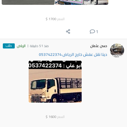
السعر
1700
$
1
طلب
حسن عثمان
منذ 51 دقيقة
الرياض
دينا نقل عفش خارج الرياض 0537422374
السعر
1600
$