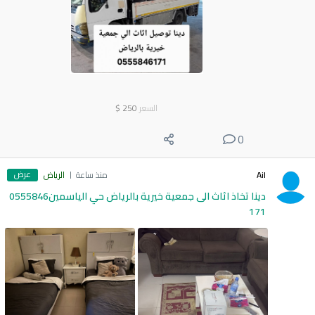
السعر
250
$
0
عرض
Ail
منذ ساعة
الرياض
دينا تخاذ اثاث الى جمعية خيرية بالرياض حي الياسمين0555846
171