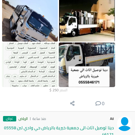
السعر
250
$
0
عرض
Ail
منذ ساعة
الرياض
دينا توصيل اثاث الى جمعية خيرية بالرياض حي وادي لبن 05558
46171