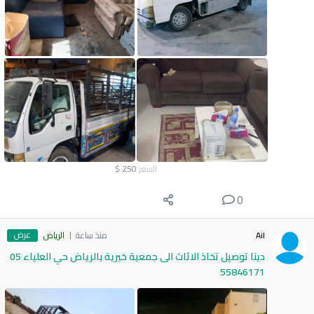
السعر
250
$
0
عرض
Ail
منذ ساعة
الرياض
دينا توصيل تخاذ الاثاث الى جمعية خيرية بالرياض حي العلياء 05
55846171