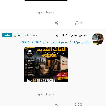
السعر
على السوم
0
طلب
دينا طش اغراض اثاث بالرياض
منذ 4 ساعات
الرياض
نتخلص من اثاث قديم تالف بالرياض 0534375367
السعر
على السوم
0