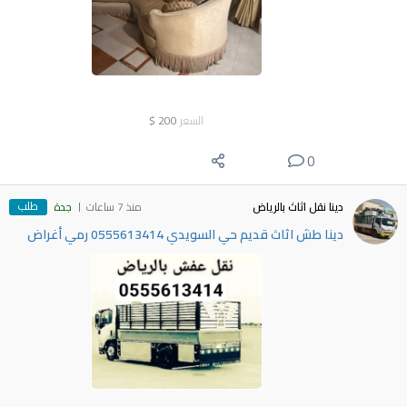
السعر
200
$
0
طلب
دينا نقل اثاث بالرياض
منذ 7 ساعات
جدة
دينا طش اثاث قديم حي السويدي 0555613414 رمي أغراض