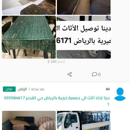
السعر
250
$
0
عرض
Ail
منذ ساعة
الرياض
دينا تخاذ اثاث الى جمعية خيرية بالرياض حي القدير 055584617
1