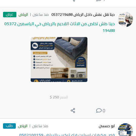
عرض
دينا نقل عفش داخل الرياض 0537219488
منذ ساعتين
الرياض
دينا طش تخلص من الاثاث القديم بالرياض حي الياسمين 05372
19488
السعر
250
$
0
طلب
ابو حسسن
منذ ساعتين
الرياض
فني مكيفات اسبليت فك تركيب بالرياض 0502100159