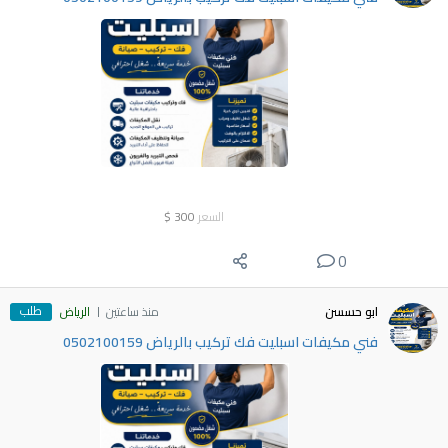
السعر
300
$
0
طلب
ابو حسسن
منذ ساعتين
الرياض
فني مكيفات اسبليت فك تركيب بالرياض 0502100159