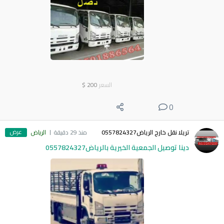
السعر
200
$
0
عرض
تريلا نقل خارج الرياض0557824327
منذ 29 دقيقة
الرياض
دينا توصيل الجمعية الخيرية بالرياض0557824327