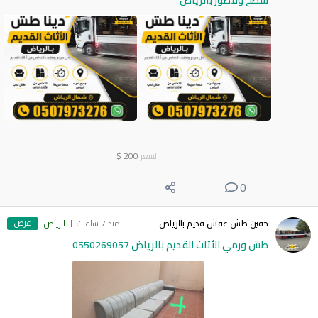
سطح وقصور بالرياض
السعر
200
$
0
عرض
حقين طش عفش قديم بالرياض
منذ 7 ساعات
الرياض
طش ورمي الأثاث القديم بالرياض 0550269057