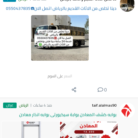
دينا تخلص من الاثاث القديم بالرياض اتصل الان☎️0550437835
السعر
على السوم
0
عرض
taif.alalmas90
منذ 4 ساعات
الرياض
بوابه كشف المعادن بوابة سيكيورتى بوابه انذار معادن