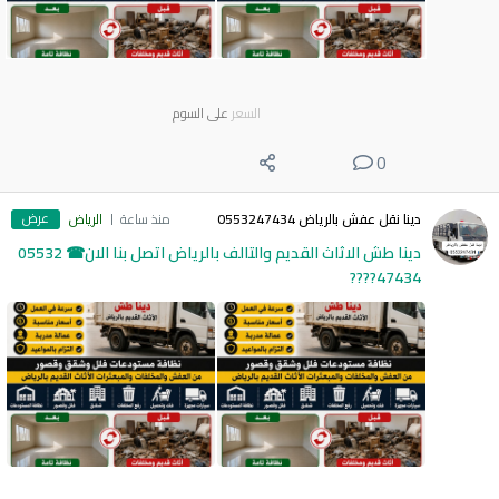
السعر
على السوم
0
عرض
دينا نقل عفش بالرياض 0553247434
منذ ساعة
الرياض
دينا طش الاثاث القديم والتالف بالرياض اتصل بنا الان☎ 05532
47434????