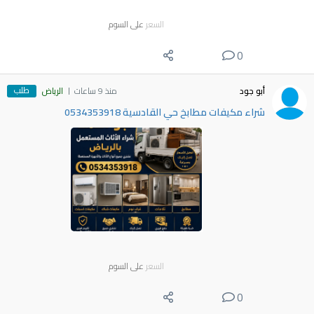
السعر
على السوم
0
طلب
أبو جود
منذ 9 ساعات
الرياض
شراء مكيفات مطابخ حي القادسية 0534353918
السعر
على السوم
0