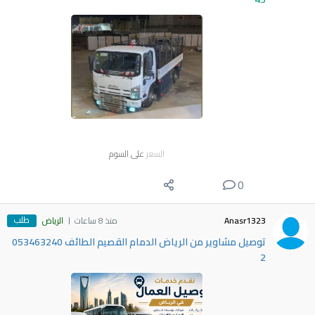
السعر
على السوم
0
طلب
Anasr1323
منذ 8 ساعات
الرياض
توصيل مشاوير من الرياض الدمام القصيم الطائف 053463240
2