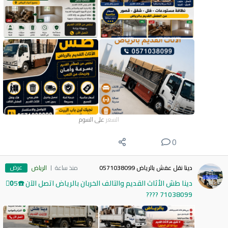
السعر
على السوم
0
عرض
دينا نقل عفش بالرياض 0571038099
منذ ساعة
الرياض
دينا طش الأثاث القديم والتالف الخربان بالرياض اتصل الآن ☎️0َ5
71038099 ????