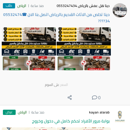
طلب
دينا نقل عفش بالرياض 0553247434
منذ ساعة
الرياض
دينا تخلص من الاثاث القديم بالرياض اتصل بنا الان ☎05532474
34????
السعر
على السوم
0
عرض
kayan alarab
منذ ساعة
الرياض
بوابة مرور الأفراد تحكم كامل في دخول وخروج