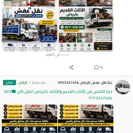
السعر
على السوم
0
عرض
دينا نقل عفش بالرياض 0553247434
منذ ساعة
الرياض
دينا التخلص من الأثاث القديم والتالف بالرياض اتصل الآن ☎055
3247434????