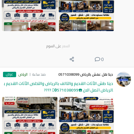
السعر
على السوم
0
عرض
دينا نقل عفش بالرياض 0571038099
منذ ساعة
الرياض
دينا طش الأثاث القديم والتالف بالرياض والتخلص الأثاث القديم ب
الرياض اتصل الان ☎️0َ571038099 ????