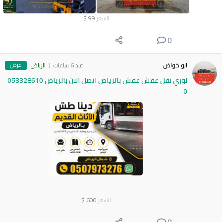
السعر
99
$
0
عرض
ابو خواض
منذ 6 ساعات
الرياض
لوري نقل عفش عفش بالرياض اتصل الان بالرياض 053328610
0
السعر
600
$