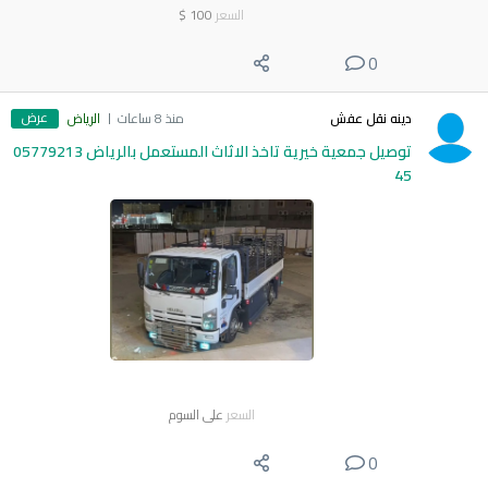
السعر
100
$
0
عرض
دينه نقل عفش
منذ 8 ساعات
الرياض
توصيل جمعية خيرية تاخذ الاثاث المستعمل بالرياض 05779213
45
السعر
على السوم
0