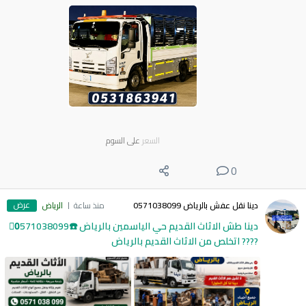
السعر
على السوم
0
عرض
دينا نقل عفش بالرياض 0571038099
منذ ساعة
الرياض
دينا طش الاثاث القديم حي الياسمين بالرياض ☎️0َ571038099
???? اتخلص من الاثاث القديم بالرياض