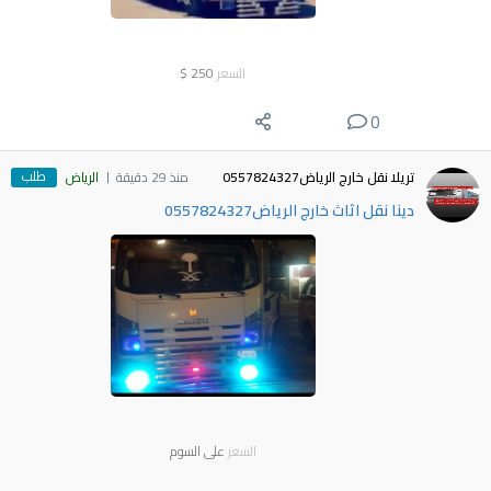
السعر
250
$
0
طلب
تريلا نقل خارج الرياض0557824327
منذ 29 دقيقة
الرياض
دينا نقل اثاث خارج الرياض0557824327
السعر
على السوم