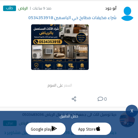
طلب
أبو جود
منذ 9 ساعات
الرياض
شراء مكيفات مطابخ حي الياسمين 0534353918
السعر
على السوم
0
X
دينا توصيل اثاث الى جمعية خيرية شمال الرياض 0503483036
حمل التطبيق
عرض
منذ 9 ساعات
الرياض
Google play
App Store
دينا نقل اثاث خارج الرياض 0503483036 حقين توصيل مشاوير د