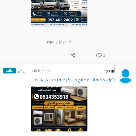
السعر
على السوم
0
طلب
أبو جود
منذ 9 ساعات
الرياض
شراء مكيفات مطابخ حي قرطبه 0534353918