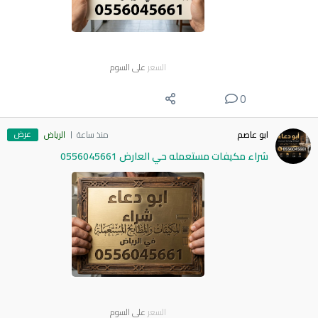
السعر
على السوم
0
عرض
ابو عاصم
منذ ساعة
الرياض
شراء مكيفات مستعمله حي العارض 0556045661
السعر
على السوم