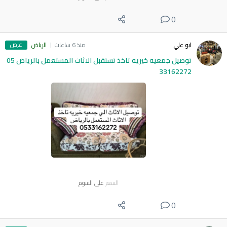
0
عرض
ابو علي
منذ 6 ساعات
الرياض
توصيل جمعيه خيريه تاخذ تستقبل الاثاث المستعمل بالرياض 05
33162272
السعر
على السوم
0