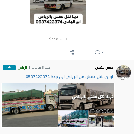
السعر
550
$
3
طلب
حسن عثمان
منذ 3 ساعات
الرياض
لوري نقل عفش من الرياض الي جدة 0537422374