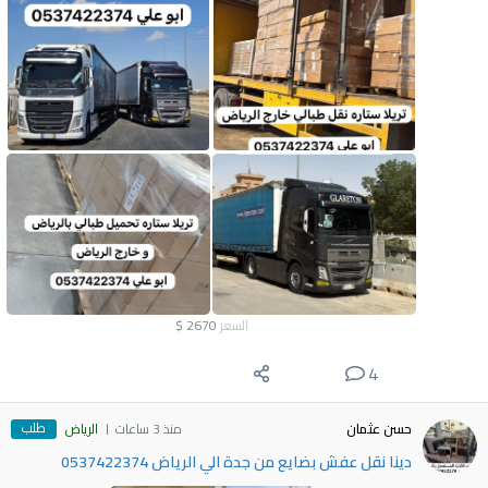
السعر
2670
$
4
طلب
حسن عثمان
منذ 3 ساعات
الرياض
دينا نقل عفش بضايع من جدة الي الرياض 0537422374