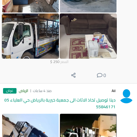
السعر
250
$
0
عرض
Ail
منذ 4 ساعات
الرياض
دينا توصيل تخاذ الاثاث الى جمعية خيرية بالرياض حي العلياء 05
55846171