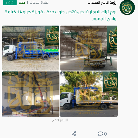
عرض
رؤية لتأجير المعدات
منذ 6 ساعات
جدة
بوم تراك للايجار 10طن،20طن جنوب جدة - قويزة كيلو 14 كيلو 8
وادي الجموم
السعر
11
$
0