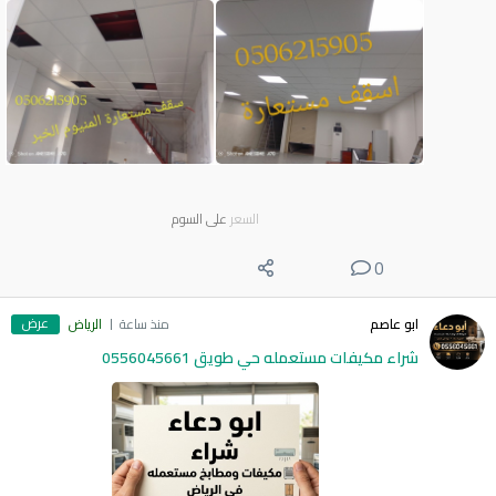
السعر
على السوم
0
عرض
ابو عاصم
منذ ساعة
الرياض
شراء مكيفات مستعمله حي طويق 0556045661