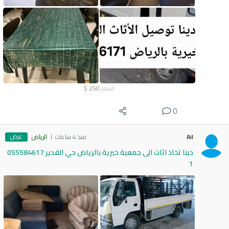
السعر
250
$
0
عرض
Ail
منذ 4 ساعات
الرياض
دينا تخاذ اثاث الى جمعية خيرية بالرياض حي القدير 055584617
1