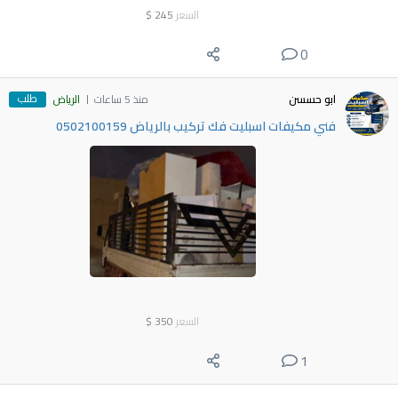
السعر
245
$
0
طلب
ابو حسسن
منذ 5 ساعات
الرياض
فني مكيفات اسبليت فك تركيب بالرياض 0502100159
السعر
350
$
1