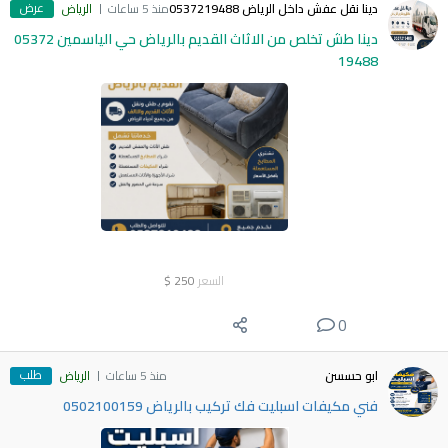
عرض
دينا نقل عفش داخل الرياض 0537219488
منذ 5 ساعات
الرياض
دينا طش تخلص من الاثاث القديم بالرياض حي الياسمين 05372
19488
السعر
250
$
0
طلب
ابو حسسن
منذ 5 ساعات
الرياض
فني مكيفات اسبليت فك تركيب بالرياض 0502100159