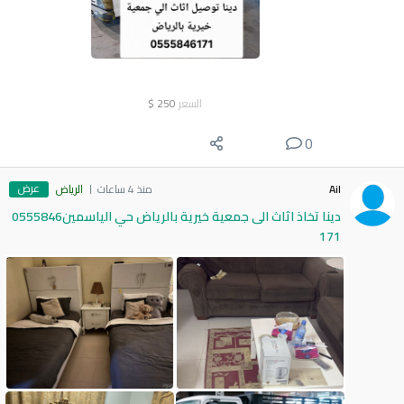
السعر
250
$
0
عرض
Ail
منذ 4 ساعات
الرياض
دينا تخاذ اثاث الى جمعية خيرية بالرياض حي الياسمين0555846
171