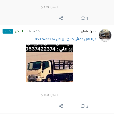
السعر
1700
$
1
طلب
حسن عثمان
منذ 3 ساعات
الرياض
دينا نقل عفش خارج الرياض 0537422374
السعر
1600
$
3