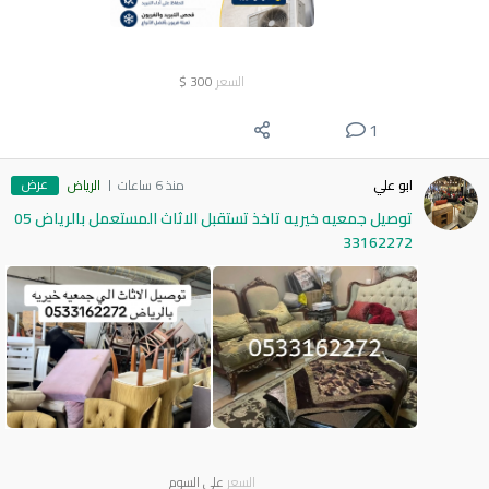
السعر
300
$
1
عرض
ابو علي
منذ 6 ساعات
الرياض
توصيل جمعيه خيريه تاخذ تستقبل الاثاث المستعمل بالرياض 05
33162272
السعر
على السوم