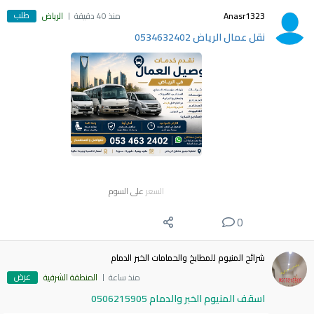
طلب
Anasr1323
منذ 40 دقيقة
الرياض
نقل عمال الرياض 0534632402
السعر
على السوم
0
شرائح المنيوم للمطابخ والحمامات الخبر الدمام
عرض
منذ ساعة
المنطقة الشرقية
اسقف المنيوم الخبر والدمام 0506215905