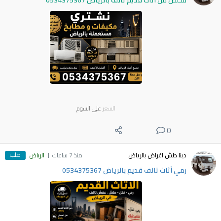
نتخلص من اثاث قديم تالف بالرياض 0534375367
السعر
على السوم
0
طلب
دينا طش اغراض بالرياض
منذ 7 ساعات
الرياض
رمي أثاث تالف قديم بالرياض 0534375367