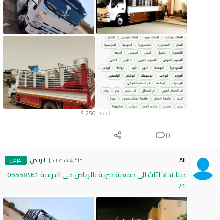
السعر
250
$
0
عرض
Ail
منذ 4 ساعات
الرياض
دينا تخاذ اثاث الى جمعية خيرية بالرياض حي الدرعية 05558461
71