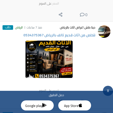
السعر
على السوم
0
طلب
دينا طش اغراض اثاث بالرياض
منذ 7 ساعات
الرياض
نتخلص من اثاث قديم تالف بالرياض 0534375367
X
السعر
على السوم
حمل التطبيق
0
Google play
App Store