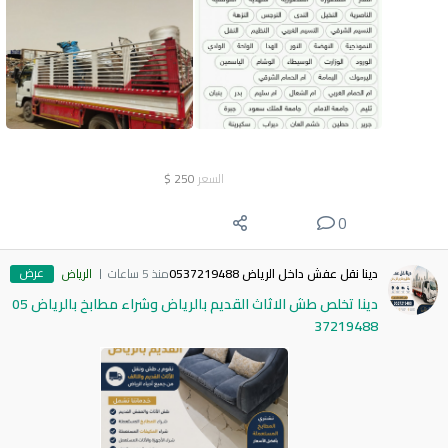
السعر
250
$
0
عرض
دينا نقل عفش داخل الرياض 0537219488
منذ 5 ساعات
الرياض
دينا تخلص طش الاثاث القديم بالرياض وشراء مطابخ بالرياض 05
37219488