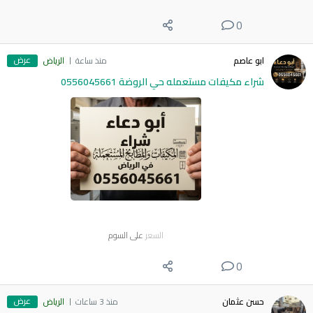
0
عرض
ابو عاصم
منذ ساعة
الرياض
شراء مكيفات مستعمله حي الروضة 0556045661
السعر
على السوم
0
عرض
حسن عثمان
منذ 3 ساعات
الرياض