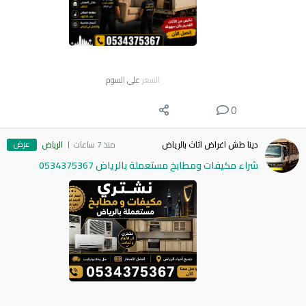
السعر
على السوم
0
عرض
دينا طش اغراض اثاث بالرياض
منذ 7 ساعات
الرياض
شراء مكيفات ومطابخ مستعملة بالرياض 0534375367