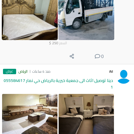
السعر
250
$
0
عرض
Ail
منذ 4 ساعات
الرياض
دينا توصيل اثاث الى جمعية خيرية بالرياض حي نمار 055584617
1