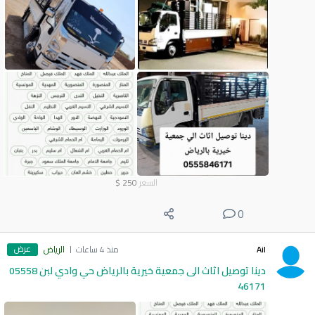
السعر
250
$
0
عرض
Ail
منذ 4 ساعات
الرياض
دينا توصيل اثاث الى جمعية خيرية بالرياض حي وادي لبن 05558
46171