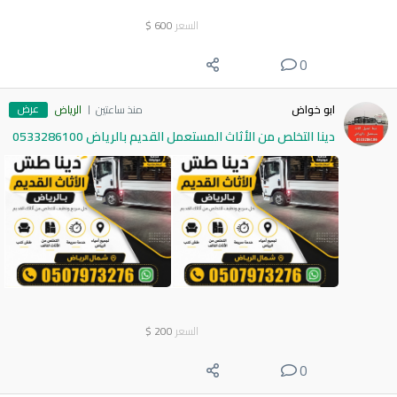
السعر
600
$
0
عرض
ابو خواض
منذ ساعتين
الرياض
دينا التخلص من الأثاث المستعمل القديم بالرياض 0533286100
السعر
200
$
0