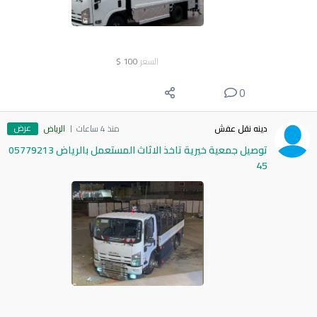
السعر
100
$
0
عرض
دينه نقل عفش
منذ 4 ساعات
الرياض
توصيل جمعية خيرية تاخذ الاثاث المستعمل بالرياض 05779213
45