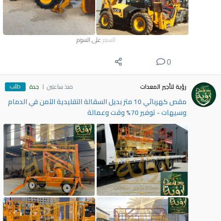
السعر
على السوم
0
طلب
رؤية لتأجير المعدات
منذ ساعتين
جدة
مقص كهربائي 10 متر بديل السقالة التقليدية الآمن في الدمام
وسيهات - توفير 70% وقت وعمالة