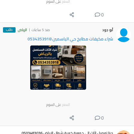
السعر
على السوم
0
طلب
أبو جود
منذ 5 ساعات
الرياض
شراء مكيفات مطابخ حي الياسمين 0534353918
السعر
على السوم
0
دينا توصيل اثاث الى جمعية خيرية شمال الرياض 0503483036