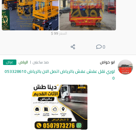
السعر
99
$
0
عرض
ابو خواض
منذ ساعتين
الرياض
لوري نقل عفش عفش بالرياض اتصل الان بالرياض 053328610
0