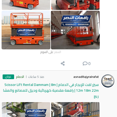
السعر
على السوم
0
عرض
asnadltajyralrafat
منذ 5 ساعات
الدمام
سيزر لفت للإيجار في الدمام | Scissor Lift Rental Dammam | 8m
12m 18m 22m | رافعة مقصية كهربائية وديزل للمصانع والمشا
ريع