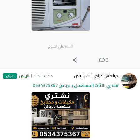
السعر
على السوم
0
عرض
دينا طش اغراض اثاث بالرياض
منذ 8 ساعات
الرياض
نشتري الاثاث المستعمل بالرياض 0534375367