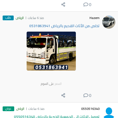
0
طلب
Hazem
منذ 6 ساعات
الرياض
تخلص من الأثاث القديم بالرياض 0531863941
السعر
على السوم
0
عرض
0550516340
منذ 6 ساعات
الرياض
توصيل الاثاث الي الجمعية الخيرية بالرياض 0550516340