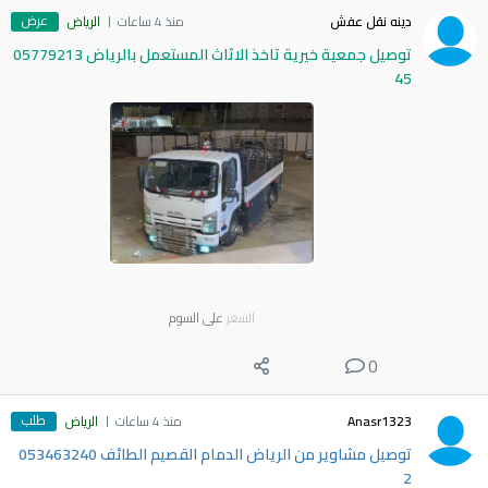
عرض
دينه نقل عفش
منذ 4 ساعات
الرياض
توصيل جمعية خيرية تاخذ الاثاث المستعمل بالرياض 05779213
45
السعر
على السوم
0
طلب
Anasr1323
منذ 4 ساعات
الرياض
توصيل مشاوير من الرياض الدمام القصيم الطائف 053463240
2