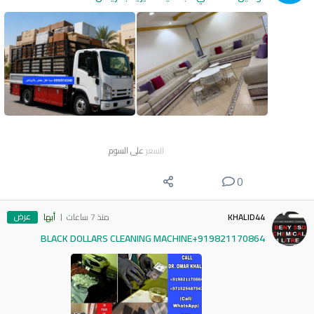
السعر
على السوم
0
عرض
KHALID44
منذ 7 ساعات
أبها
BLACK DOLLARS CLEANING MACHINE+919821170864