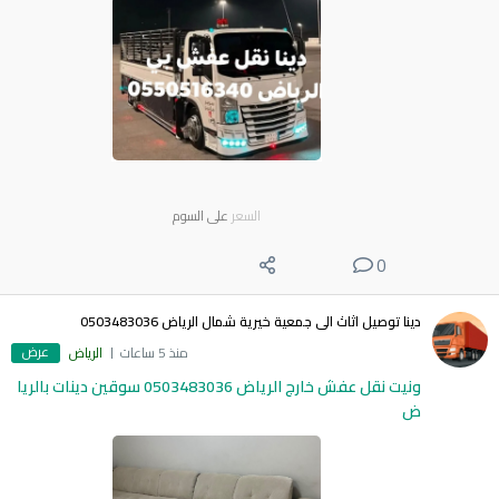
السعر
على السوم
0
دينا توصيل اثاث الى جمعية خيرية شمال الرياض 0503483036
عرض
منذ 5 ساعات
الرياض
ونيت نقل عفش خارج الرياض 0503483036 سوقين دينات بالريا
ض