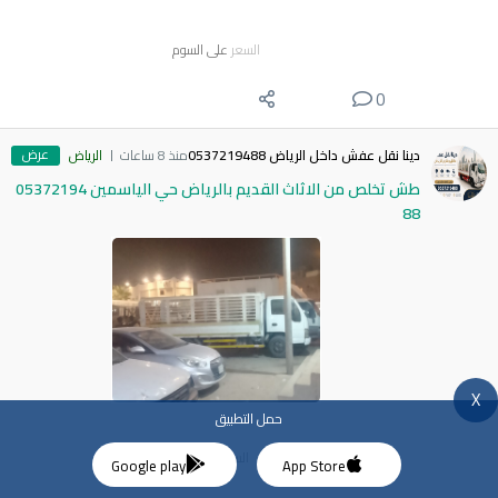
السعر
على السوم
0
عرض
دينا نقل عفش داخل الرياض 0537219488
منذ 8 ساعات
الرياض
طش تخلص من الاثاث القديم بالرياض حي الياسمين 05372194
88
X
حمل التطبيق
السعر
100
$
Google play
App Store