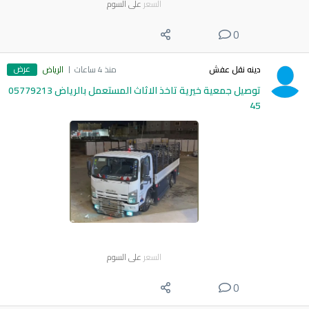
السعر
على السوم
0
عرض
دينه نقل عفش
منذ 4 ساعات
الرياض
توصيل جمعية خيرية تاخذ الاثاث المستعمل بالرياض 05779213
45
السعر
على السوم
0