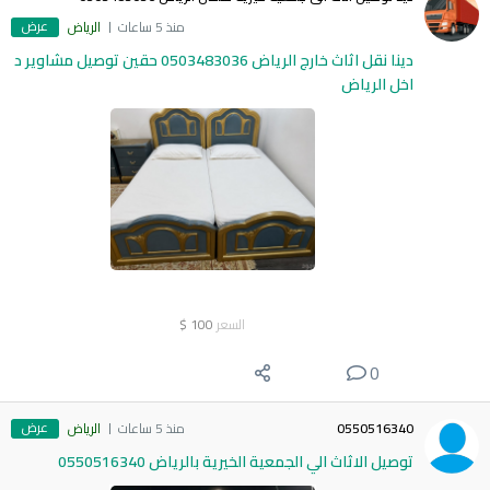
عرض
منذ 5 ساعات
الرياض
دينا نقل اثاث خارج الرياض 0503483036 حقين توصيل مشاوير د
اخل الرياض
السعر
100
$
0
عرض
0550516340
منذ 5 ساعات
الرياض
توصيل الاثاث الي الجمعية الخيرية بالرياض 0550516340