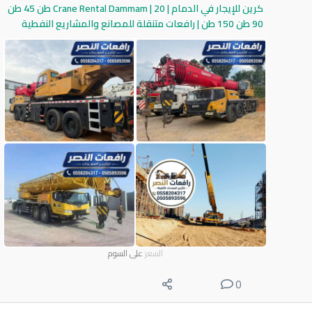
كرين للإيجار في الدمام | Crane Rental Dammam | 20 طن 45 طن
90 طن 150 طن | رافعات متنقلة للمصانع والمشاريع النفطية
السعر
على السوم
0