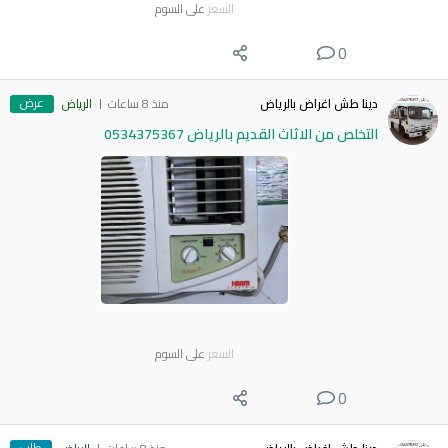
السعر
على السوم
0
عرض
دينا طش اغراض بالرياض
منذ 8 ساعات
الرياض
التخلص من الاثاث القديم بالرياض 0534375367
السعر
على السوم
0
طلب