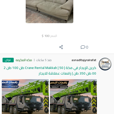
السعر
100
$
0
عرض
asnadltajyralrafat
منذ 5 ساعات
مكه المكرمه
كرين للإيجار في مكة | Crane Rental Makkah | 50 طن 100 طن 2
00 طن 350 طن | رافعات عملاقة للايجار