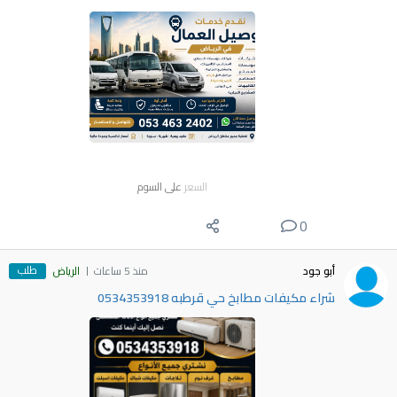
السعر
على السوم
0
طلب
أبو جود
منذ 5 ساعات
الرياض
شراء مكيفات مطابخ حي قرطبه 0534353918