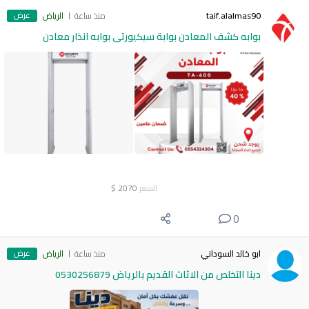
عرض
taif.alalmas90
منذ ساعة
الرياض
بوابه كشف المعادن بوابة سيكيورتى بوابه انذار معادن
السعر
2070
$
0
عرض
ابو خالد السوداني
منذ ساعة
الرياض
دينا التخلص من الاثاث القديم بالرياض 0530256879