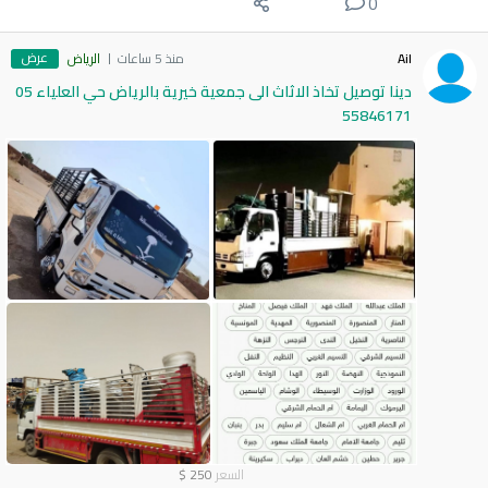
0
عرض
Ail
منذ 5 ساعات
الرياض
دينا توصيل تخاذ الاثاث الى جمعية خيرية بالرياض حي العلياء 05
55846171
السعر
250
$