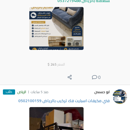
ستعملة بالرياض 0537219488
السعر
245
$
0
طلب
ابو حسسن
منذ 5 ساعات
الرياض
فني مكيفات اسبليت فك تركيب بالرياض 0502100159