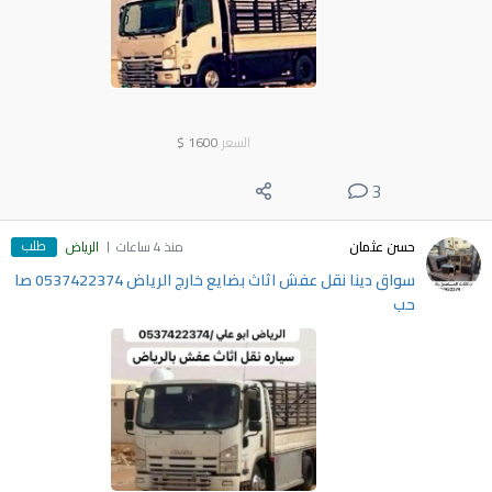
السعر
1600
$
3
طلب
حسن عثمان
منذ 4 ساعات
الرياض
سواق دينا نقل عفش اثاث بضايع خارج الرياض 0537422374 صا
حب