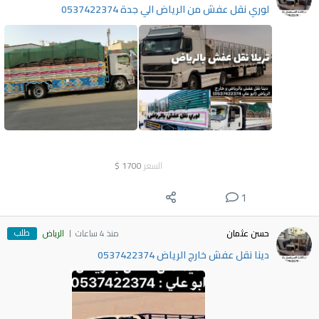
لوري نقل عفش من الرياض الي جدة 0537422374
السعر
1700
$
1
طلب
حسن عثمان
منذ 4 ساعات
الرياض
دينا نقل عفش خارج الرياض 0537422374