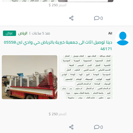
السعر
250
$
0
عرض
Ail
منذ 5 ساعات
الرياض
دينا توصيل اثاث الى جمعية خيرية بالرياض حي وادي لبن 05558
46171
السعر
250
$
0