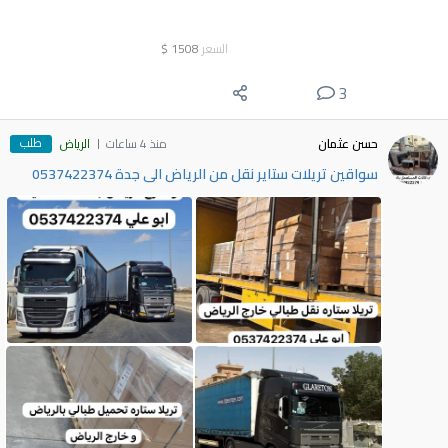
السعر
1508
$
3
طلب
حسن عثمان
منذ 4 ساعات
الرياض
سواقين تريلات ستاير نقل من الرياض الى جدة 0537422374