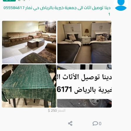
دينا توصيل اثاث الى جمعية خيرية بالرياض حي نمار 055584617
1
السعر
250
$
0