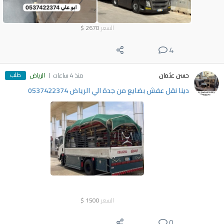
السعر
2670
$
4
طلب
حسن عثمان
منذ 4 ساعات
الرياض
دينا نقل عفش بضايع من جدة الي الرياض 0537422374
السعر
1500
$
0