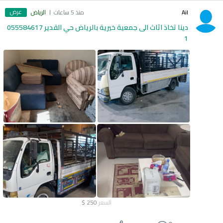
عرض
Ail
منذ 5 ساعات
الرياض
دينا تخاذ اثاث الى جمعية خيرية بالرياض حي القدير 055584617
1
السعر
250
$