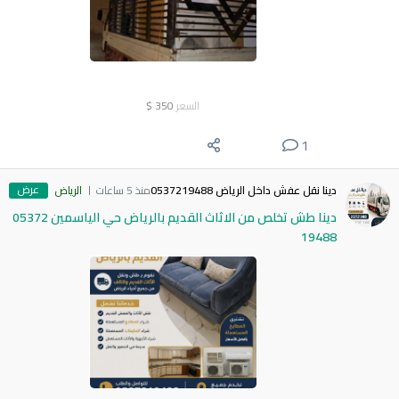
السعر
350
$
1
عرض
دينا نقل عفش داخل الرياض 0537219488
منذ 5 ساعات
الرياض
دينا طش تخلص من الاثاث القديم بالرياض حي الياسمين 05372
19488