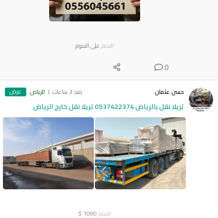
السعر
على السوم
0
عرض
حسن عثمان
منذ 3 ساعات
الرياض
تريلا نقل بالرياض 0537422374 تريلا نقل خارج الرياض
السعر
1000
$