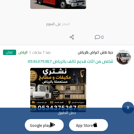
السعر
على السوم
0
عرض
دينا طش اغراض بالرياض
منذ 7 ساعات
الرياض
نتخلص من اثاث قديم تالف بالرياض 0534375367
X
حمل التطبيق
Google play
App Store
السعر
على السوم