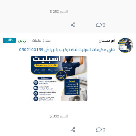
السعر
250
$
0
طلب
ابو حسسن
منذ 5 ساعات
الرياض
فني مكيفات اسبليت فك تركيب بالرياض 0502100159
السعر
300
$
0