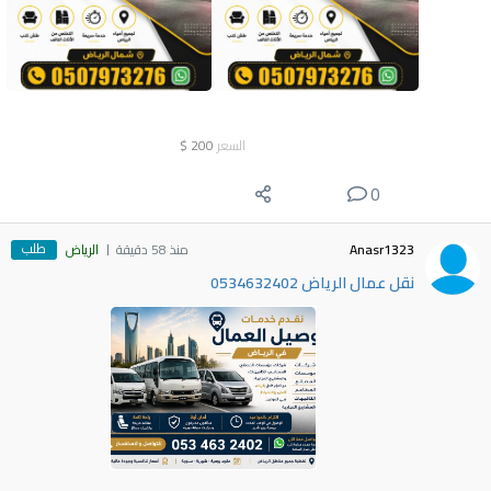
السعر
200
$
0
طلب
Anasr1323
منذ 58 دقيقة
الرياض
نقل عمال الرياض 0534632402