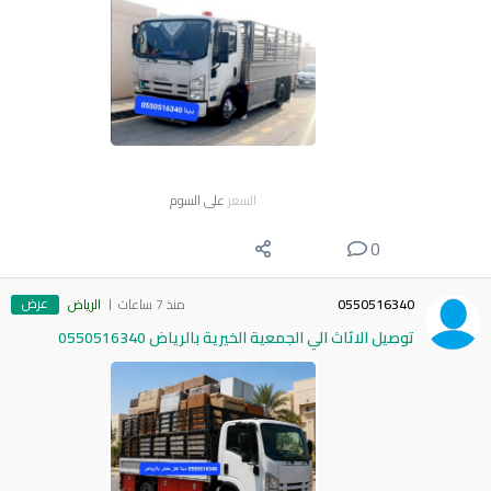
السعر
على السوم
0
عرض
0550516340
منذ 7 ساعات
الرياض
توصيل الاثاث الي الجمعية الخيرية بالرياض 0550516340