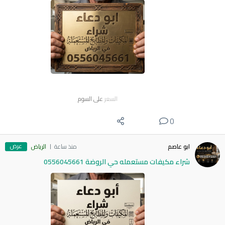
السعر
على السوم
0
عرض
ابو عاصم
منذ ساعة
الرياض
شراء مكيفات مستعمله حي الروضة 0556045661