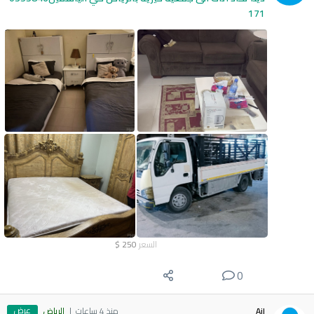
171
السعر
250
$
0
عرض
Ail
منذ 4 ساعات
الرياض