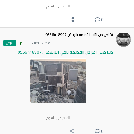
السعر
على السوم
0
تخلص من اثاث القديمه بالرياض 0556418907
عرض
منذ 4 ساعات
الرياض
دينا طش اغراض القديمه باحي الياسمين 0556418907
السعر
على السوم
0