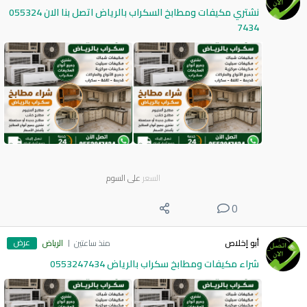
نشتري مكيفات ومطابخ السكراب بالرياض اتصل بنا الان 055324
7434
السعر
على السوم
0
عرض
أبو إخلاص
منذ ساعتين
الرياض
شراء مكيفات ومطابخ سكراب بالرياض 0553247434