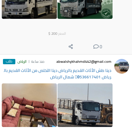
السعر
200
$
0
طلب
abwalshykhahmd442@gmail.com
منذ ساعة
الرياض
دينا طش الأثاث القديم بالرياض دينا التخلص من الأثاث القديم بال
رياض 0َ536617401 شمال الرياض