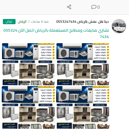
0
عرض
دينا نقل عفش بالرياض 0553247434
منذ 6 ساعات
الرياض
نشتري مكيفات ومطابخ المستعملة بالرياض اتصل الآن 055324
7434