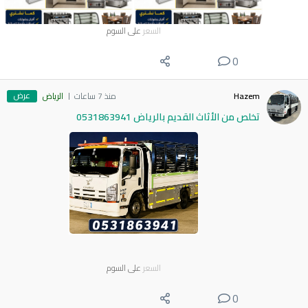
السعر
على السوم
0
عرض
Hazem
منذ 7 ساعات
الرياض
تخلص من الأثاث القديم بالرياض 0531863941
السعر
على السوم
0