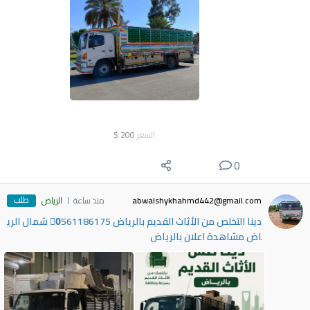
السعر
200
$
0
طلب
abwalshykhahmd442@gmail.com
منذ ساعة
الرياض
دينا التخلص من الأثاث القديم بالرياض 0َ561186175 شمال الري
اض مشاهدة اعلان بالرياض