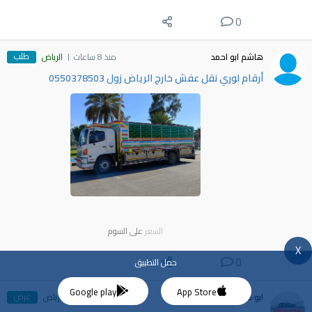
0
طلب
هاشم ابو احمد
منذ 8 ساعات
الرياض
أرقام لوري نقل عفش خارج الرياض زول 0550378503
السعر
على السوم
X
0
حمل التطبيق
Google play
App Store
عرض
ابو خواض
منذ 9 ساعات
الرياض