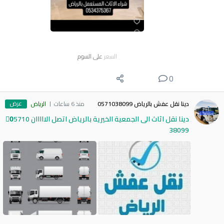
السعر
على السوم
0
عرض
دينا نقل عفش بالرياض 0571038099
منذ 6 ساعات
الرياض
دينا نقل اثاث الى الجمعية الخيرية بالرياض اتصل الااااان 0َ5710
38099