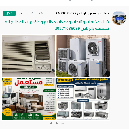
عرض
دينا نقل عفش بالرياض 0571038099
منذ 6 ساعات
الرياض
شراء مكيفات وثلاجات ومعدات مطاعم وكافيهات المطابخ الم
ستعملة بالرياض 0َ571038099
السعر
على السوم