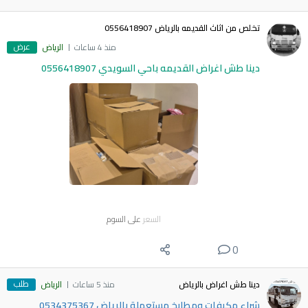
تخلص من اثاث القديمه بالرياض 0556418907
عرض
منذ 4 ساعات
الرياض
دينا طش اغراض القديمه باحي السويدي 0556418907
السعر
على السوم
0
طلب
دينا طش اغراض بالرياض
منذ 5 ساعات
الرياض
شراء مكيفات ومطابخ مستعملة بالرياض 0534375367