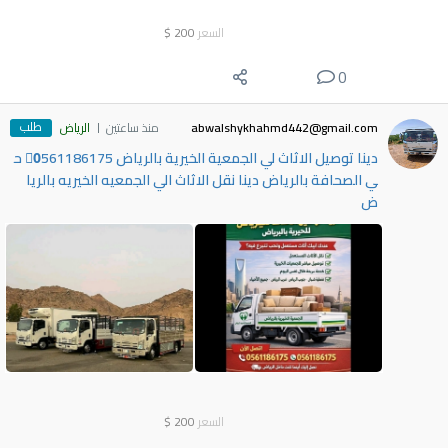
السعر
200
$
0
طلب
abwalshykhahmd442@gmail.com
منذ ساعتين
الرياض
دينا توصيل الاثاث لي الجمعية الخيرية بالرياض 0َ561186175 ح
ي الصحافة بالرياض دينا نقل الاثاث الي الجمعيه الخيريه بالريا
ض
السعر
200
$