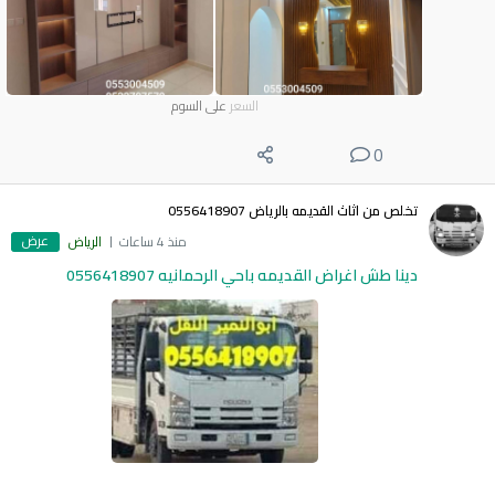
السعر
على السوم
0
تخلص من اثاث القديمه بالرياض 0556418907
عرض
منذ 4 ساعات
الرياض
دينا طش اغراض القديمه باحي الرحمانيه 0556418907