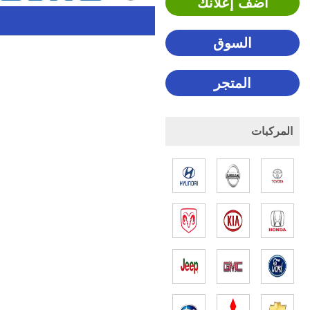
اضف إعلانك
السوق
المتجر
المركبات