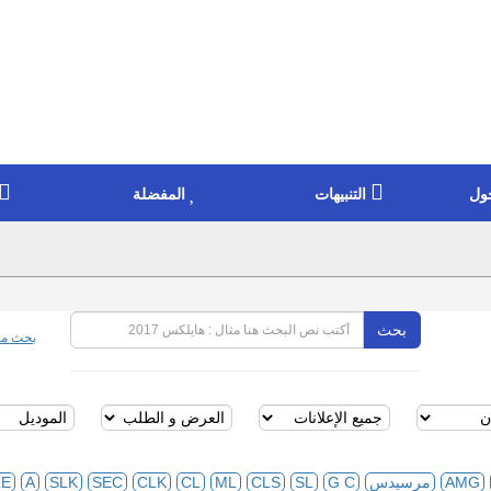
ول
التنبيهات
المفضلة
بحث
بحث مت
AMG
مرسيدس
G C
SL
CLS
ML
CL
CLK
SEC
SLK
A
LE